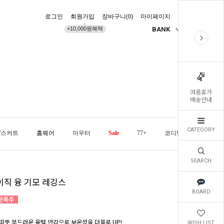
로그인
회원가입
장바구니(
0
)
마이페이지
배송조회
+10,000원혜택
BANK
KR
여름휴가
배송안내
CATEGORY
/스커트
홈웨어
아우터
Sale
77+
코디템
오늘발
SEARCH
이직 융 기모 레깅스
BOARD
따뜻 부드러운 융털 안감으로 보온성을 더블로 UP!
WISH LIST