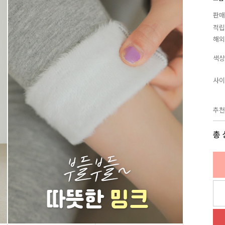
판매
적립
해외
색상
사이
추천
총 