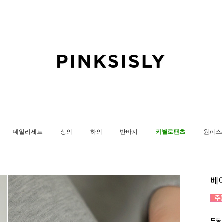
데일리세트
상의
하의
반바지
키별로팬츠
원피스
베
도톰