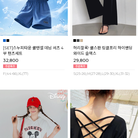
[SET]스누피타운 쿨텐셀 데님 셔츠 4
허리잘록! 쿨스판 링클프리 하이밴딩
부 팬츠세트
와이드 슬랙스
32,800
29,800
F(44-66),XL(77)
S(25-26),M(27-28),L(29-30),XL(31-32)