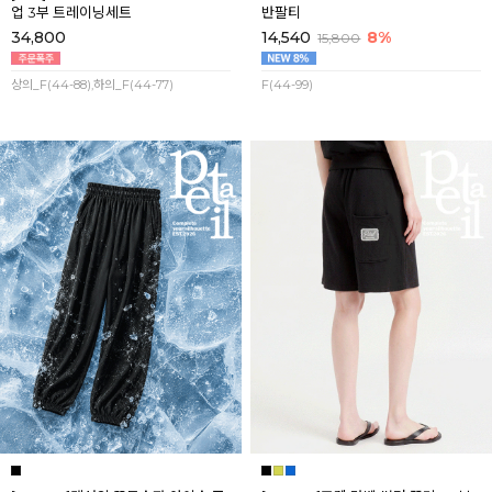
업 3부 트레이닝세트
반팔티
34,800
14,540
8%
15,800
상의_F(44-88),하의_F(44-77)
F(44-99)