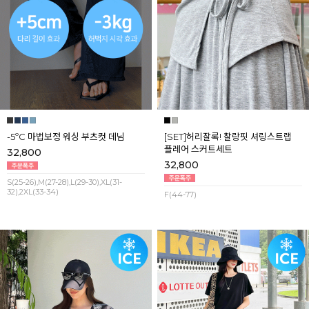
-5ºC 마법보정 워싱 부츠컷 데님
[SET]허리잘록! 찰랑핏 셔링스트랩
플레어 스커트세트
32,800
32,800
S(25-26),M(27-28),L(29-30),XL(31-
32),2XL(33-34)
F(44-77)