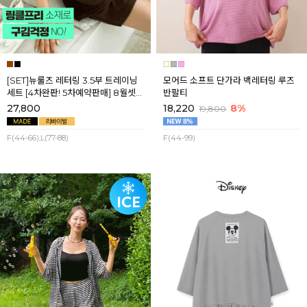
[SET]뉴룰즈 레터링 3.5부 트레이닝
모어드 소프트 단가라 백레터링 루즈
세트 [4차완판! 5차예약판매] 8월셋
반팔티
째주 순차배송
27,800
18,220
8%
19,800
F(44-66),L(77-88)
F(44-99)