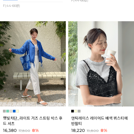
F(44-66반)
F(44-66반)
햇빛차단_라이트 거즈 스트링 박스 후
앤틱레이스 레이어드 배색 뷔스티에
드 셔츠
반팔티
16,380
8%
18,220
8%
17,800
19,800