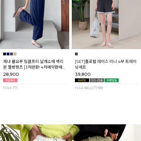
제냐 쿨요루 링클프리 날개소매 백리
[SET]플로럴 레이스 미니 4부 트레이
본 멜빵팬츠 [3차완판! 4차예약판매]
닝세트
[네이비] 8월셋째주 순차배송
28,900
39,800
F(44-77)
F(44-66),L(77-88)