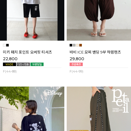
미키 패치 포인트 오버핏 티셔츠
바비 ICE 모찌 밴딩 9부 하렘팬츠
22,800
29,800
F(44-88)
F(44-99)