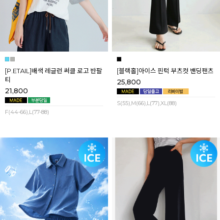
[P.ETAIL]배색 레글런 써클 로고 반팔
[블랙홀]아이스 핀턱 부츠컷 밴딩팬츠
티
25,800
21,800
S(55),M(66),L(77),XL(88)
F(44-66),L(77-88)