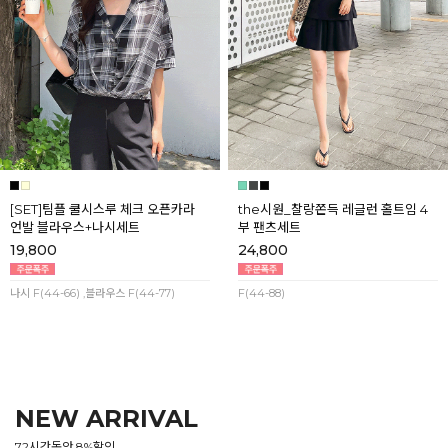
[SET]팀플 쿨시스루 체크 오픈카라
the시원_찰랑쫀득 레글런 홀트임 4
언발 블라우스+나시세트
부 팬츠세트
19,800
24,800
나시 F(44-66) ,블라우스 F(44-77)
F(44-88)
NEW ARRIVAL
72시간동안 8%할인