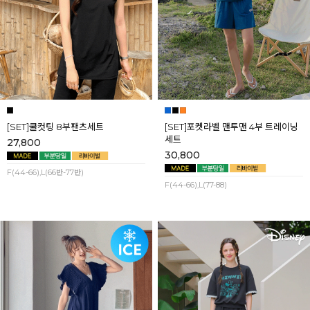
[SET]쿨컷팅 8부팬츠세트
[SET]포켓라벨 맨투맨 4부 트레이닝
세트
27,800
30,800
F(44-66),L(66반-77반)
F(44-66),L(77-88)