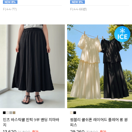
F(44-77)
F(44-66반)
민즈 바스락쿨 핀턱 9부 밴딩 치마바
썸블리 쿨쉬폰 레이어드 플레어 롱 원
지
피스
13,620
8%
29,260
8%
14,800
31,800