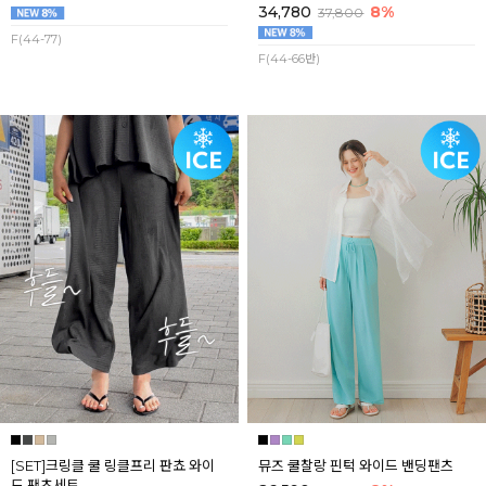
34,780
8%
37,800
F(44-77)
F(44-66반)
[SET]크링클 쿨 링클프리 판쵸 와이
뮤즈 쿨찰랑 핀턱 와이드 밴딩팬츠
드 팬츠세트