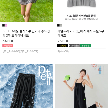
[SET]크라운 쿨시스루 단가라 후드집
리얼프리 커버핏_미키 패치 프릴 7부
업 3부 트레이닝세트
티셔츠
34,800
23,800
상의_F(44-88),하의_F(44-77)
F(44-88)