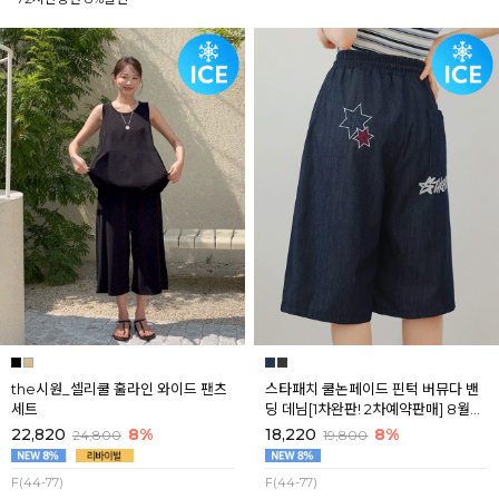
the시원_셀리쿨 훌라인 와이드 팬츠
스타패치 쿨논페이드 핀턱 버뮤다 밴
세트
딩 데님[1차완판! 2차예약판매] 8월셋
째주 순차배송
22,820
8%
18,220
8%
24,800
19,800
F(44-77)
F(44-77)