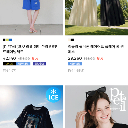
[P.ETAIL]포켓 라벨 썸머 쭈리 5.5부
썸블리 쿨쉬폰 레이어드 플레어 롱 원
트레이닝세트
피스
42,140
8%
29,260
8%
45,800
31,800
F(44-77)
F(44-66반)