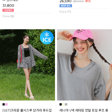
26,590
8%
28,900
31,800
F(44-77)
F(44-99)
[SET]크라운 쿨시스루 단가라 후드집
레니아 V넥 레터링 언발 트임 루즈 롱