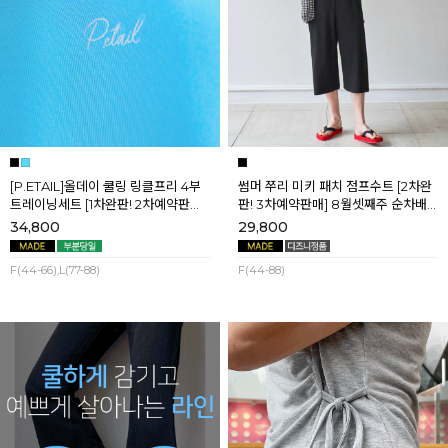
[P.ETAIL]올데이 쿨링 링클프리 4부
썸머 쭈리 미키 패치 점프수트 [2차완
트레이닝세트 [1차완판! 2차예약판매]
판! 3차예약판매] 8월셋째주 순차배
[블랙L] 8월셋째주 순차배송
송
34,800
29,800
F(44-66),L(77-88)
F(44-88)