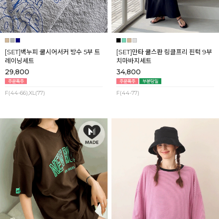
[SET]백누피 쿨시어서커 방수 5부 트
[SET]만타 쿨스판 링클프리 핀턱 9부
레이닝세트
치마바지세트
29,800
34,800
F(44-66),XL(77)
F(44-77)