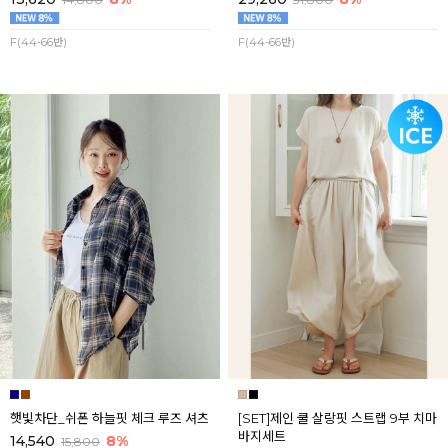
F(44-66반)
F(44-66반)
햇빛차단_쉬폰 하늘핏 체크 루즈 셔츠
[SET]제인 쿨 살랑핏 스트랩 9부 치마
바지세트
14,540
8%
15,800