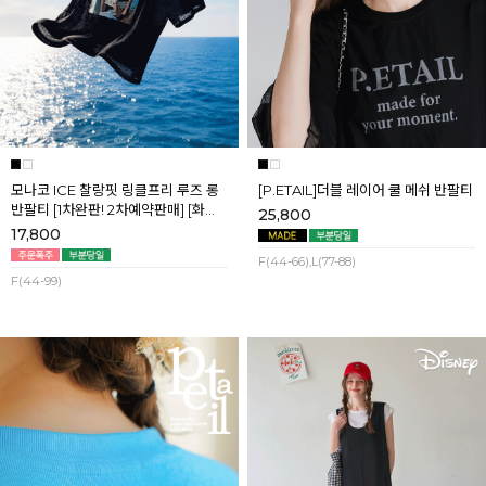
모나코 ICE 찰랑핏 링클프리 루즈 롱
[P.ETAIL]더블 레이어 쿨 메쉬 반팔티
반팔티 [1차완판! 2차예약판매] [화이
25,800
트] 8월첫째주 순차배송
17,800
F(44-66),L(77-88)
F(44-99)