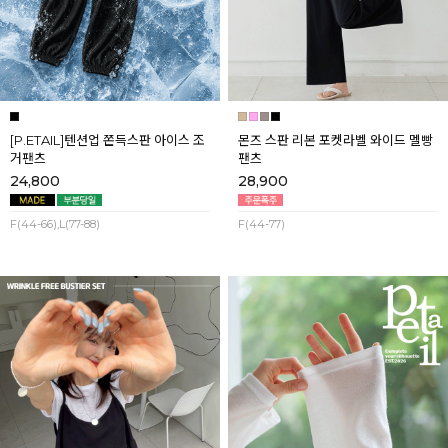
[P.ETAIL]텐션업 쫀득스판 아이스 조
몬즈 스판 리본 포켓라벨 와이드 멜빵
거팬츠
팬츠
24,800
28,900
F(44-66),L(77-88)
F(44-77)