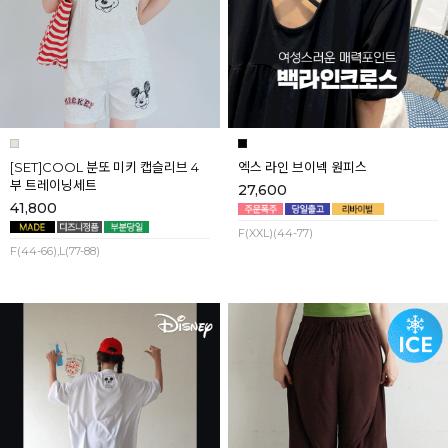
[SET]COOL 분또 미키 캡슬리브 4
엑스 라인 브이넥 원피스
부 트레이닝세트
27,600
41,800
F(XXL)(44-77)
F(44-66),L(77-88)