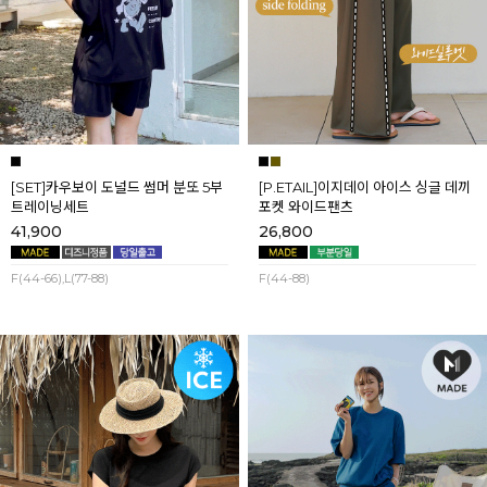
[SET]카우보이 도널드 썸머 분또 5부
[P.ETAIL]이지데이 아이스 싱글 데끼
트레이닝세트
포켓 와이드팬츠
41,900
26,800
F(44-66),L(77-88)
F(44-88)