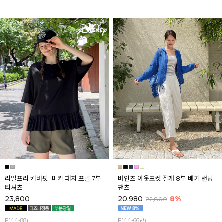
리얼프리 커버핏_미키 패치 프릴 7부
바인즈 아웃포켓 절개 8부 배기 밴딩
티셔츠
팬츠
23,800
20,980
8%
22,800
F(44-88)
F(44-66반)