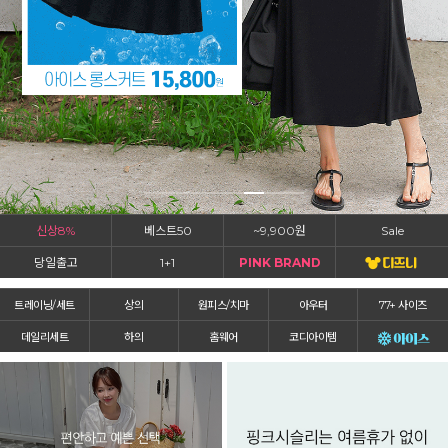
신상8%
베스트50
~9,900원
Sale
당일출고
1+1
PINK BRAND
트레이닝/세트
상의
원피스/치마
아우터
77+ 사이즈
데일리세트
하의
홈웨어
코디아이템