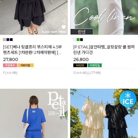
[SET]베나 링클프리 뷔스티에 4.5부
[P.ETAIL]살안타템_살랑살랑 쿨 썸머
팬츠세트 [1차완판! 2차예약판매] [네
린넨 가디건
이비,블랙] 8월셋째주 순차배송
27,800
26,800
F(44-88)
F(44-66),L(77-88)