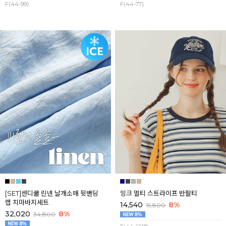
F(44-99)
F(44-77)
[SET]센디쿨 린넨 날개소매 뒷밴딩
잉크 멀티 스트라이프 반팔티
랩 치마바지세트
14,540
8%
15,800
32,020
8%
34,800