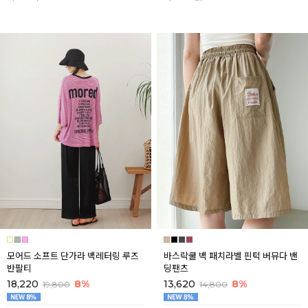
모어드 소프트 단가라 백레터링 루즈
바스락쿨 백 패치라벨 핀턱 버뮤다 밴
반팔티
딩팬츠
18,220
8%
13,620
8%
19,800
14,800