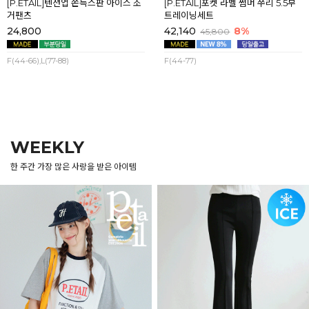
[P.ETAIL]텐션업 쫀득스판 아이스 조
[P.ETAIL]포켓 라벨 썸머 쭈리 5.5부
거팬츠
트레이닝세트
24,800
42,140
8%
45,800
F(44-66),L(77-88)
F(44-77)
WEEKLY
한 주간 가장 많은 사랑을 받은 아이템