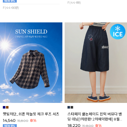
F(44-88)
F(44-66반)
햇빛차단_쉬폰 하늘핏 체크 루즈 셔츠
스타패치 쿨논페이드 핀턱 버뮤다 밴
딩 데님[1차완판! 2차예약판매] 8월셋
14,540
8%
15,800
째주 순차배송
18,220
8%
19,800