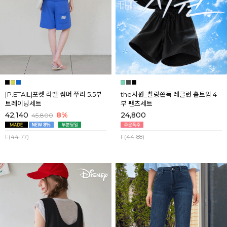
[P.ETAIL]포켓 라벨 썸머 쭈리 5.5부
the시원_찰랑쫀득 레글런 홀트임 4
트레이닝세트
부 팬츠세트
42,140
8%
24,800
45,800
F(44-77)
F(44-88)