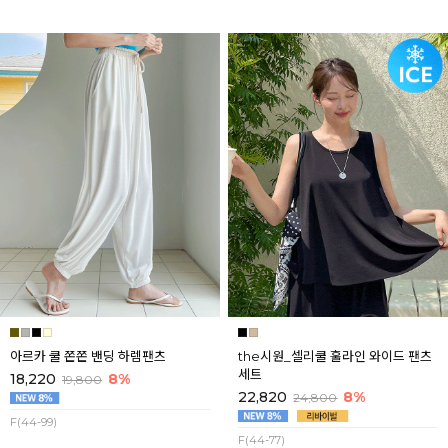
아르카 쿨 쫀쫀 밴딩 하렘팬츠
the시원_셀리쿨 훌라인 와이드 팬츠
세트
18,220
8%
19,800
22,820
8%
24,800
F(44-99)
F(44-77)