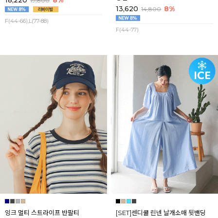
18,220
8%
19,800
13,620
8%
14,800
F(44-66),L(77-88)
F(44-77)
잉크 멀티 스트라이프 반팔티
[SET]센디쿨 린넨 날개소매 뒷밴딩