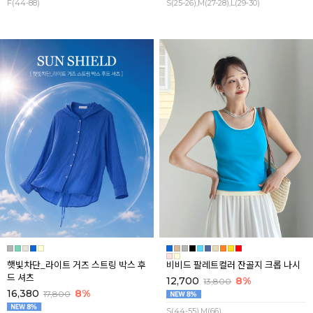
F(44-88)
S(25-26),M(27-28),L(29-30)
햇빛차단_라이트 거즈 스트링 박스 후
비비드 팔레트컬러 잔골지 크롭 나시
드 셔츠
12,700
8%
13,800
16,380
8%
17,800
S(44-55),M(66)