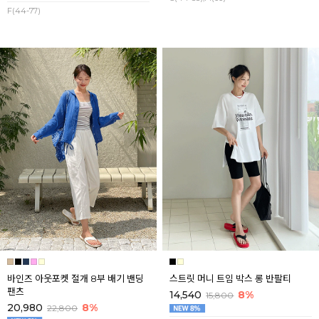
F(44-77)
바인즈 아웃포켓 절개 8부 배기 밴딩
스트릿 머니 트임 박스 롱 반팔티
팬츠
14,540
8%
15,800
20,980
8%
22,800