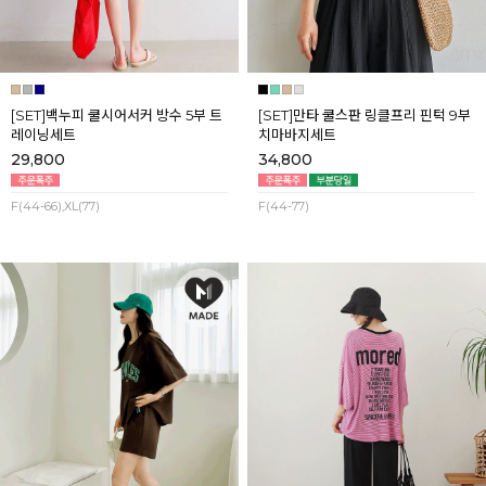
[SET]백누피 쿨시어서커 방수 5부 트
[SET]만타 쿨스판 링클프리 핀턱 9부
레이닝세트
치마바지세트
29,800
34,800
F(44-66),XL(77)
F(44-77)