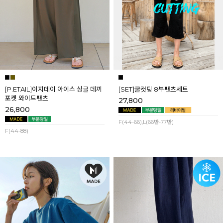
[P.ETAIL]이지데이 아이스 싱글 데끼
[SET]쿨컷팅 8부팬츠세트
포켓 와이드팬츠
27,800
26,800
F(44-66),L(66반-77반)
F(44-88)