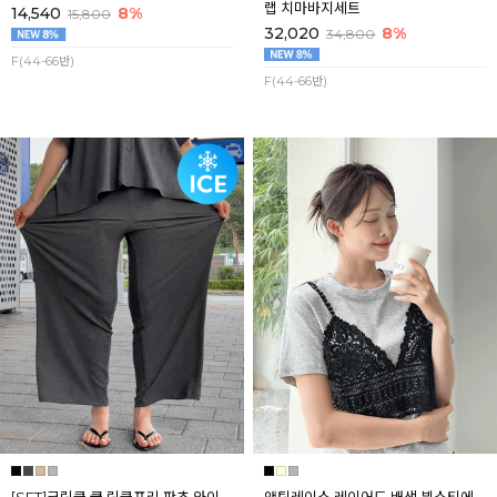
랩 치마바지세트
14,540
8%
15,800
32,020
8%
34,800
F(44-66반)
F(44-66반)