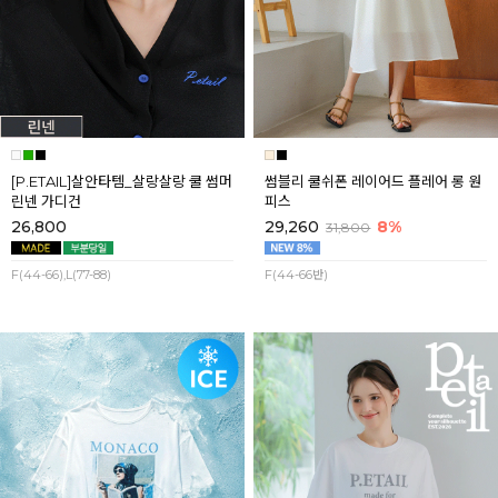
[P.ETAIL]살안타템_살랑살랑 쿨 썸머
썸블리 쿨쉬폰 레이어드 플레어 롱 원
린넨 가디건
피스
26,800
29,260
8%
31,800
F(44-66),L(77-88)
F(44-66반)