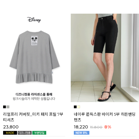
리얼프리 커버핏_미키 패치 프릴 7부
네이루 쫀득스판 바이커 5부 히든밴딩
티셔츠
팬츠
23,800
18,220
8%
19,800