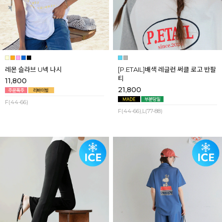
레몬 슬라브 U넥 나시
[P.ETAIL]배색 레글런 써클 로고 반팔
티
11,800
21,800
F(44-66)
F(44-66),L(77-88)