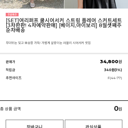
[SET]여리퍼프 쿨시어서커 스트링 플레어 스커트세트
[3차완판! 4차예약판매] [베이지,아이보리] 8월셋째주
순차배송
무더위는 잊고 뽀송함 가득! 가볍게 살랑이는 러블리 시어서커 셋업
34,800
원
판매가
적립금
340원(1%)
추천사이즈
F(44-77)
0
총 상품 금액
원
장바구니
관심상품