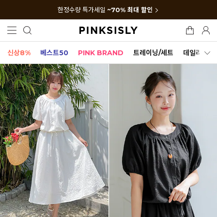
한정수량 특가세일
~70% 최대 할인
신상8%
베스트50
PINK BRAND
트레이닝/세트
데일리세트