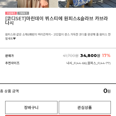
[코디SET]마린데이 뷔스티에 원피스&슬라브 카브라
나시
원피스와 같은 소재&패턴의 머리끈까지~ 고민없이 센스 가득한 코디를 완성해 줄 원피스 한
벌세트♥
34,800
17
%
41,700
원
원
판매가
추천사이즈
나시_F(44-66),원피스_F(44-77)
0
총 상품 금액
원
장바구니
관심상품