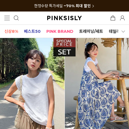
한정수량 특가세일
~70% 최대 할인
신상8%
베스트50
PINK BRAND
트레이닝/세트
데일리세트