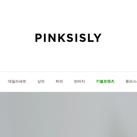
데일리세트
상의
하의
반바지
키별로팬츠
원피스