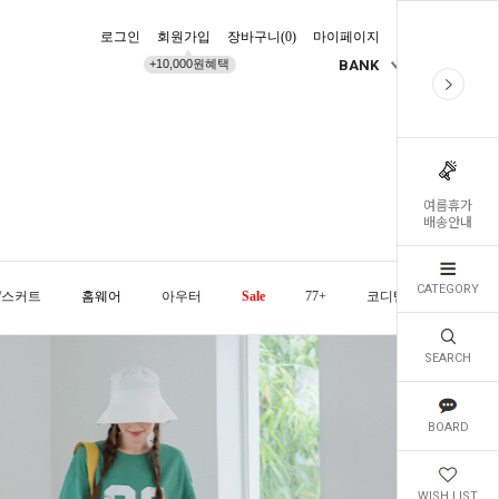
로그인
회원가입
장바구니(
0
)
마이페이지
배송조회
+10,000원혜택
BANK
KR
여름휴가
배송안내
CATEGORY
/스커트
홈웨어
아우터
Sale
77+
코디템
오늘발
SEARCH
BOARD
WISH LIST