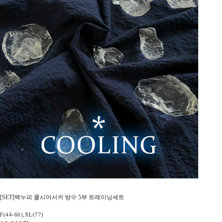
[SET]백누피 쿨시어서커 방수 5부 트레이닝세트
F(44-66),XL(77)