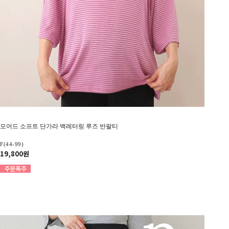
모어드 소프트 단가라 백레터링 루즈 반팔티
F(44-99)
19,800원