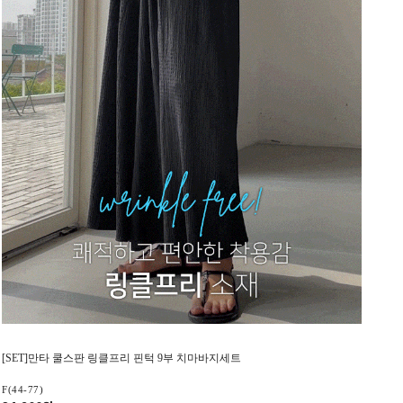
[SET]만타 쿨스판 링클프리 핀턱 9부 치마바지세트
F(44-77)