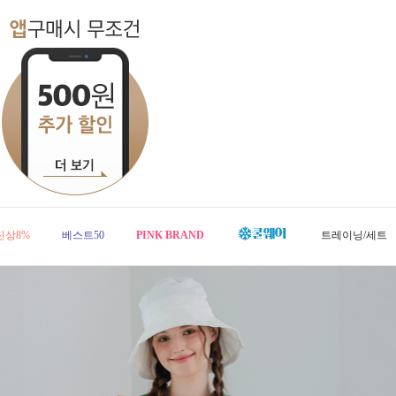
신상8%
베스트50
PINK BRAND
트레이닝/세트