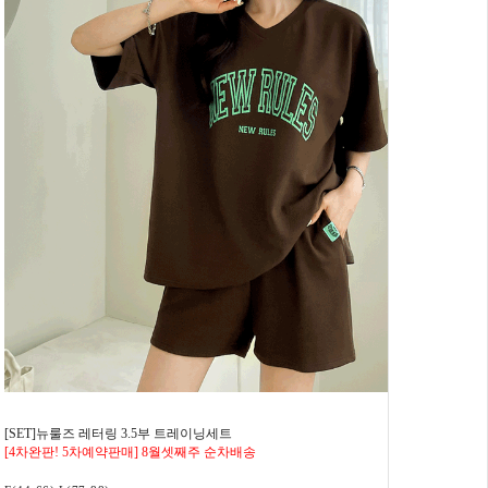
[SET]뉴룰즈 레터링 3.5부 트레이닝세트
[4차완판! 5차예약판매] 8월셋째주 순차배송