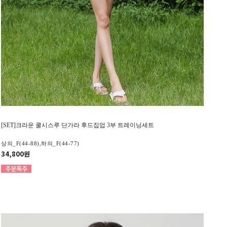
[SET]크라운 쿨시스루 단가라 후드집업 3부 트레이닝세트
상의_F(44-88),하의_F(44-77)
34,800원