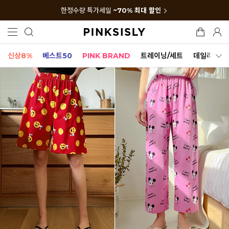
한정수량 특가세일
~70% 최대 할인
신상8%
베스트50
PINK BRAND
트레이닝/세트
데일리세트