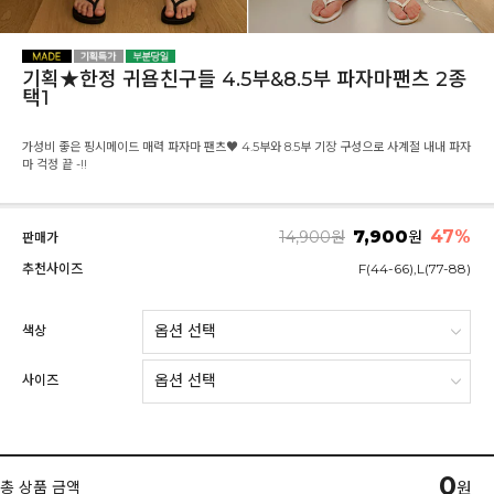
기획★한정 귀욤친구들 4.5부&8.5부 파자마팬츠 2종
택1
가성비 좋은 핑시메이드 매력 파자마 팬츠♥ 4.5부와 8.5부 기장 구성으로 사계절 내내 파자
마 걱정 끝 -!!
7,900
47
%
14,900
원
원
판매가
추천사이즈
F(44-66),L(77-88)
색상
사이즈
0
총 상품 금액
원