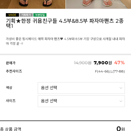
기획★한정 귀욤친구들 4.5부&8.5부 파자마팬츠 2종
택1
가성비 좋은 핑시메이드 매력 파자마 팬츠♥ 4.5부와 8.5부 기장 구성으로 사계절 내내 파자
마 걱정 끝 -!!
7,900
47
%
14,900
원
원
판매가
추천사이즈
F(44-66),L(77-88)
색상
사이즈
0
총 상품 금액
원