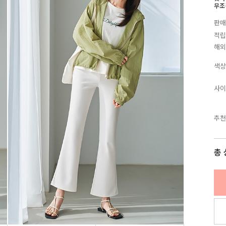
무조
판매
적립
해외
색상
사이
추천
총 