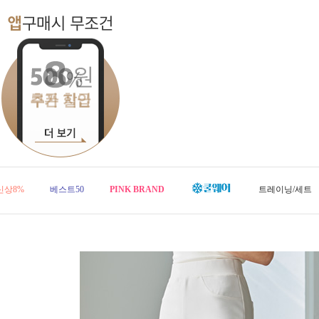
신상8%
베스트50
PINK BRAND
트레이닝/세트