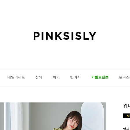
데일리세트
상의
하의
반바지
키별로팬츠
원피스
워
멋과