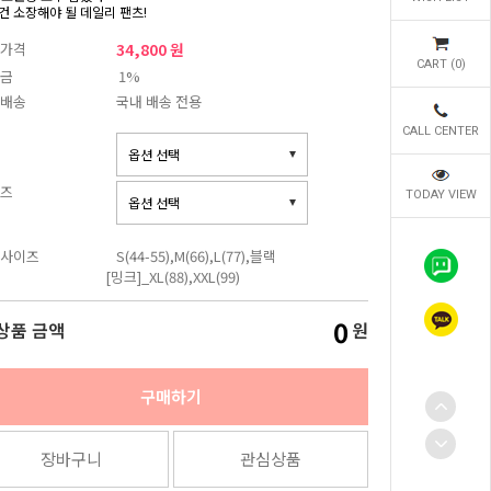
건 소장해야 될 데일리 팬츠!
가격
34,800 원
CART (
0
)
금
1%
배송
국내 배송 전용
CALL CENTER
즈
TODAY VIEW
사이즈
S(44-55),M(66),L(77),블랙
[밍크]_XL(88),XXL(99)
0
상품 금액
원
구매하기
장바구니
관심상품