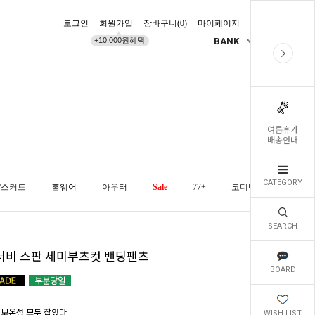
로그인
회원가입
장바구니(
0
)
마이페이지
배송조회
+10,000원혜택
BANK
KR
여름휴가
배송안내
CATEGORY
/스커트
홈웨어
아우터
Sale
77+
코디템
오늘발
SEARCH
너비 스판 세미부츠컷 밴딩팬츠
BOARD
 보온성 모두 잡았다
WISH LIST