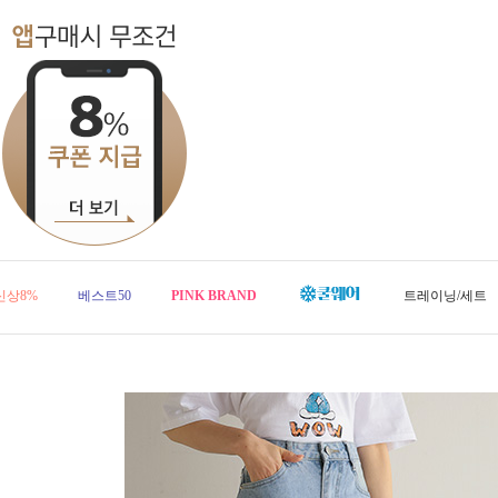
신상8%
베스트50
PINK BRAND
트레이닝/세트