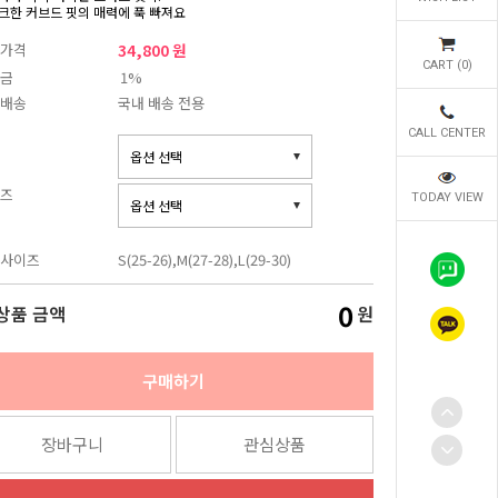
크한 커브드 핏의 매력에 푹 빠져요
가격
34,800 원
CART (
0
)
금
1%
배송
국내 배송 전용
CALL CENTER
즈
TODAY VIEW
사이즈
S(25-26),M(27-28),L(29-30)
0
상품 금액
원
구매하기
장바구니
관심상품