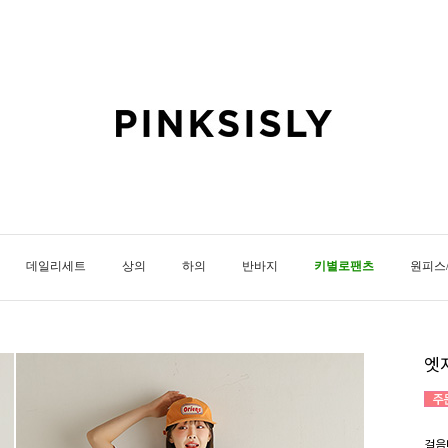
데일리세트
상의
하의
반바지
키별로팬츠
원피스
엣
걸음