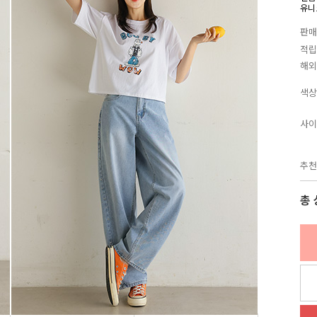
유니
판매
적립
해외
색상
사이
추천
총 