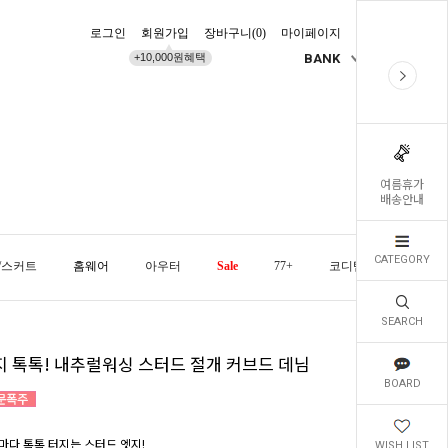
로그인
회원가입
장바구니(
0
)
마이페이지
배송조회
+10,000원혜택
BANK
KR
여름휴가
배송안내
CATEGORY
/스커트
홈웨어
아우터
Sale
77+
코디템
오늘발
SEARCH
지 톡톡! 내추럴워싱 스터드 절개 커브드 데님
BOARD
마다 톡톡 터지는 스터드 엣지!
WISH LIST