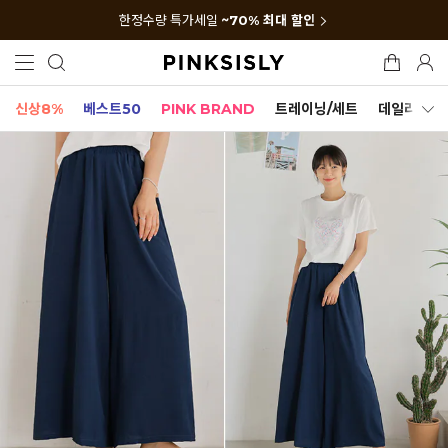
한정수량 특가세일
~70% 최대 할인
신상8%
베스트50
PINK BRAND
트레이닝/세트
데일리세트