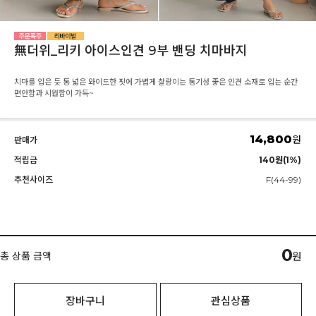
無더위_리키 아이스인견 9부 밴딩 치마바지
치마를 입은 듯 통 넓은 와이드한 핏에 가볍게 찰랑이는 통기성 좋은 인견 소재로 입는 순간
편안함과 시원함이 가득~
14,800
원
판매가
적립금
140원(1%)
추천사이즈
F(44-99)
0
총 상품 금액
원
장바구니
관심상품