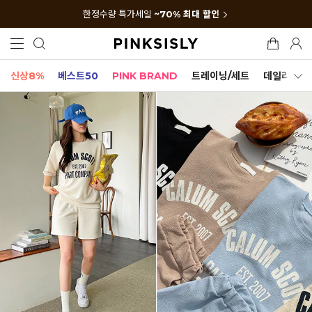
한정수량 특가세일
~70% 최대 할인
신상8%
베스트50
PINK BRAND
트레이닝/세트
데일리세트