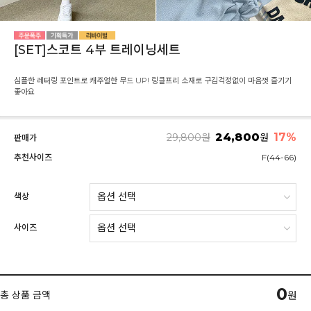
[SET]스코트 4부 트레이닝세트
심플한 레터링 포인트로 캐주얼한 무드 UP! 링클프리 소재로 구김걱정없이 마음껏 즐기기
좋아요
24,800
17
%
29,800
원
원
판매가
추천사이즈
F(44-66)
색상
사이즈
0
총 상품 금액
원