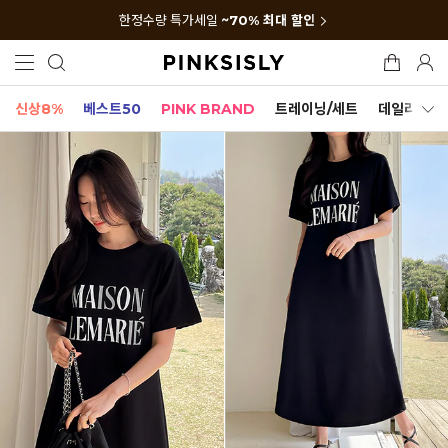
한정수량 특가세일
~70% 최대 할인
신상8%
베스트50
PINK BRAND
트레이닝/세트
데일리세트