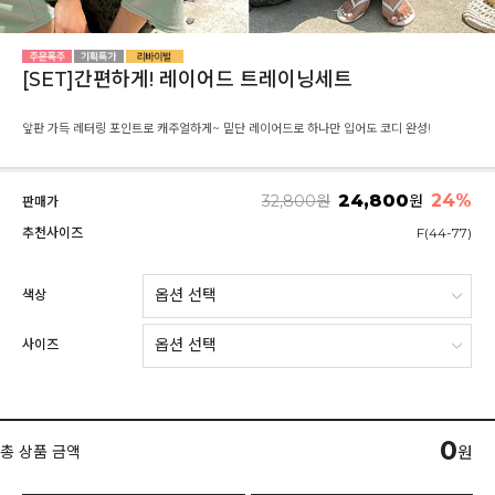
[SET]간편하게! 레이어드 트레이닝세트
앞판 가득 레터링 포인트로 캐주얼하게~ 밑단 레이어드로 하나만 입어도 코디 완성!
24,800
24
%
32,800
원
원
판매가
추천사이즈
F(44-77)
색상
사이즈
0
총 상품 금액
원