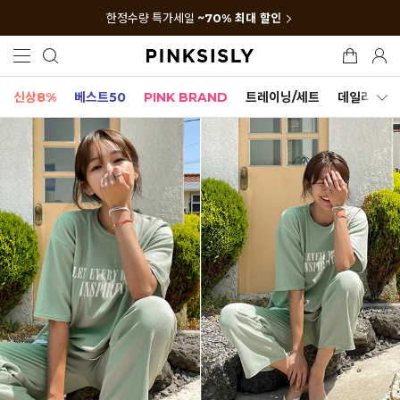
한정수량 특가세일
~70% 최대 할인
신상8%
베스트50
PINK BRAND
트레이닝/세트
데일리세트