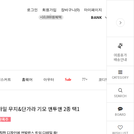
로그인
회원가입
장바구니(
0
)
마이페이지
배송조회
+10,000원혜택
BANK
KR
여름휴가
배송안내
CATEGORY
/스커트
홈웨어
아우터
Sale
77+
코디템
오늘발
SEARCH
마일 무지&단가라 기모 맨투맨 2종 택1
BOARD
직한 디자인에 언발란스 트임 디테일 쏙!
WISH LIST