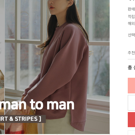
판매
적립
해외
선택
추천
총 