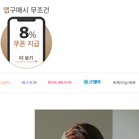
신상8%
베스트50
PINK BRAND
트레이닝/세트