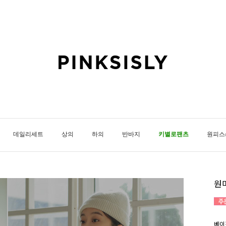
데일리세트
상의
하의
반바지
키별로팬츠
원피스
원
베이