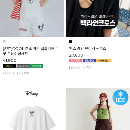
[SET]COOL 분또 미키 캡슬리브 4
엑스 라인 브이넥 원피스
부 트레이닝세트
27,600
41,800
F(XXL)(44-77)
F(44-66),L(77-88)