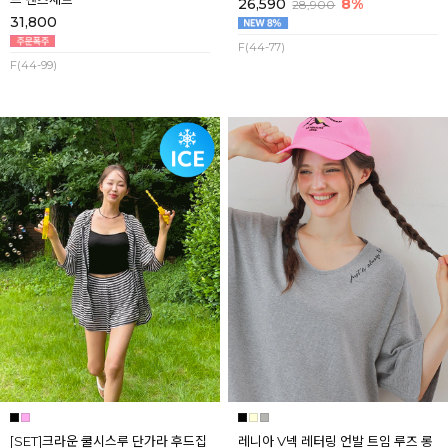
26,590
8%
28,900
31,800
F(44-77)
F(44-99)
[SET]크라운 쿨시스루 단가라 후드집
레니아 V넥 레터링 언발 트임 루즈 롱