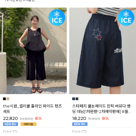
the시원_셀리쿨 훌라인 와이드 팬츠
스타패치 쿨논페이드 핀턱 버뮤다 밴
세트
딩 데님[1차완판! 2차예약판매] 8월셋
째주 순차배송
22,820
8%
18,220
8%
24,800
19,800
F(44-77)
F(44-77)