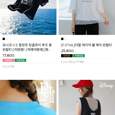
모나코 ICE 찰랑핏 링클프리 루즈 롱
[P.ETAIL]더블 레이어 쿨 메쉬 반팔티
반팔티 [1차완판! 2차예약판매] [화이
25,800
트] 8월첫째주 순차배송
17,800
F(44-66),L(77-88)
F(44-99)