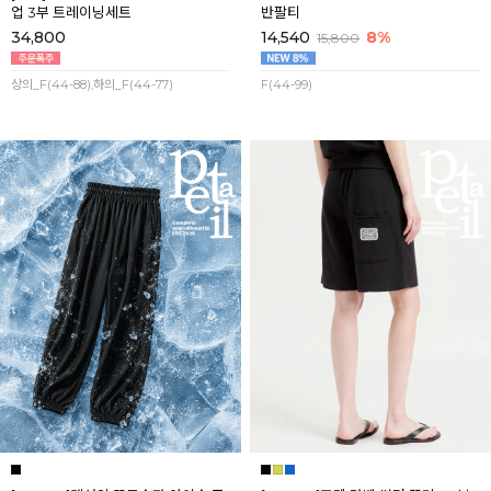
업 3부 트레이닝세트
반팔티
34,800
14,540
8%
15,800
상의_F(44-88),하의_F(44-77)
F(44-99)