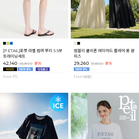
[P.ETAIL]포켓 라벨 썸머 쭈리 5.5부
썸블리 쿨쉬폰 레이어드 플레어 롱 원
트레이닝세트
피스
42,140
8%
29,260
8%
45,800
31,800
F(44-77)
F(44-66반)