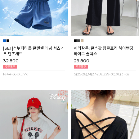
[SET]스누피타운 쿨텐셀 데님 셔츠 4
허리잘록! 쿨스판 링클프리 하이밴딩
부 팬츠세트
와이드 슬랙스
32,800
29,800
F(44-66),XL(77)
S(25-26),M(27-28),L(29-30),XL(31-32)