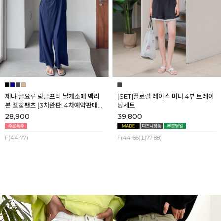
제냐 쿨요루 링클프리 날개소매 백리
[SET]플로럴 레이스 미니 4부 트레이
본 멜빵팬츠 [3차완판! 4차예약판매]
닝세트
[네이비] 8월셋째주 순차배송
28,900
39,800
F(44-77)
F(44-66),L(77-88)