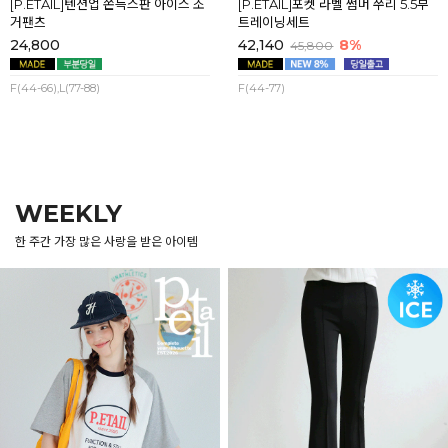
[P.ETAIL]텐션업 쫀득스판 아이스 조
[P.ETAIL]포켓 라벨 썸머 쭈리 5.5부
거팬츠
트레이닝세트
24,800
42,140
8%
45,800
F(44-66),L(77-88)
F(44-77)
WEEKLY
한 주간 가장 많은 사랑을 받은 아이템