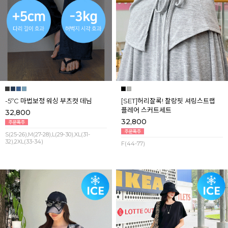
-5ºC 마법보정 워싱 부츠컷 데님
[SET]허리잘록! 찰랑핏 셔링스트랩
플레어 스커트세트
32,800
32,800
S(25-26),M(27-28),L(29-30),XL(31-
32),2XL(33-34)
F(44-77)