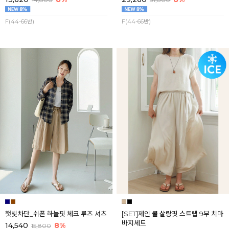
F(44-66반)
F(44-66반)
햇빛차단_쉬폰 하늘핏 체크 루즈 셔츠
[SET]제인 쿨 살랑핏 스트랩 9부 치마
바지세트
14,540
8%
15,800