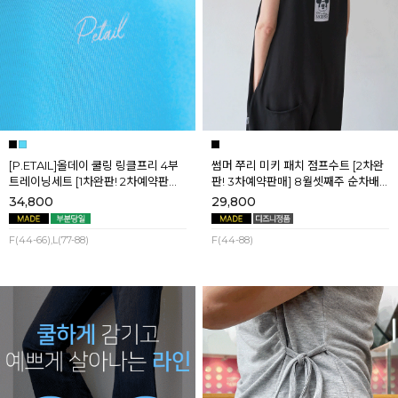
[P.ETAIL]올데이 쿨링 링클프리 4부
썸머 쭈리 미키 패치 점프수트 [2차완
트레이닝세트 [1차완판! 2차예약판매]
판! 3차예약판매] 8월셋째주 순차배
[블랙L] 8월셋째주 순차배송
송
34,800
29,800
F(44-66),L(77-88)
F(44-88)