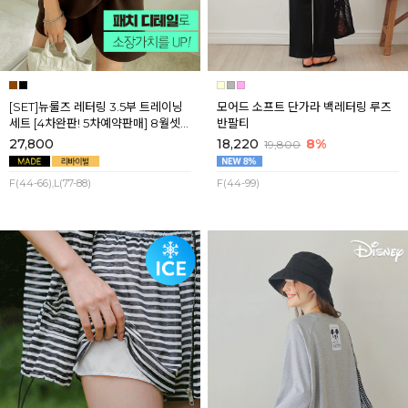
[SET]뉴룰즈 레터링 3.5부 트레이닝
모어드 소프트 단가라 백레터링 루즈
세트 [4차완판! 5차예약판매] 8월셋
반팔티
째주 순차배송
27,800
18,220
8%
19,800
F(44-66),L(77-88)
F(44-99)