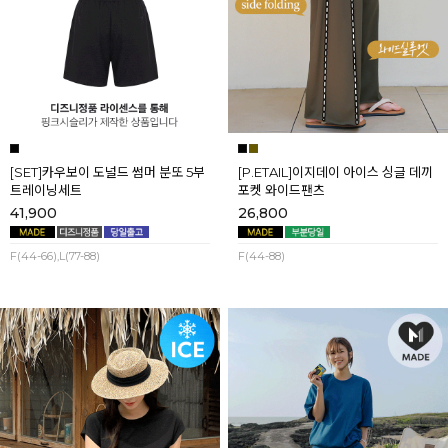
[SET]카우보이 도널드 썸머 분또 5부
[P.ETAIL]이지데이 아이스 싱글 데끼
트레이닝세트
포켓 와이드팬츠
41,900
26,800
F(44-66),L(77-88)
F(44-88)