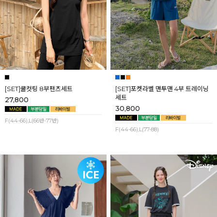
[SET]쿨컷팅 8부팬츠세트
[SET]포켓라벨 맨투맨 4부 트레이닝
세트
27,800
30,800
F(44-66),L(66반-77반)
F(44-66),L(77-88)