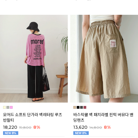
모어드 소프트 단가라 백레터링 루즈
바스락쿨 백 패치라벨 핀턱 버뮤다 밴
반팔티
딩팬츠
18,220
8%
13,620
8%
19,800
14,800