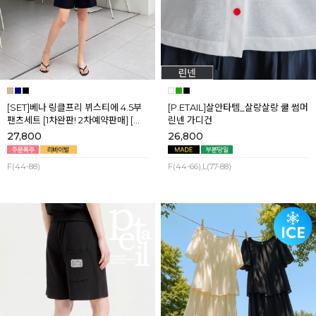
[SET]베나 링클프리 뷔스티에 4.5부
[P.ETAIL]살안타템_살랑살랑 쿨 썸머
팬츠세트 [1차완판! 2차예약판매] [네
린넨 가디건
이비,블랙] 8월셋째주 순차배송
27,800
26,800
F(44-88)
F(44-66),L(77-88)