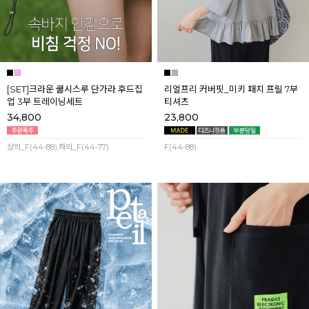
[SET]크라운 쿨시스루 단가라 후드집
리얼프리 커버핏_미키 패치 프릴 7부
업 3부 트레이닝세트
티셔츠
34,800
23,800
상의_F(44-88),하의_F(44-77)
F(44-88)