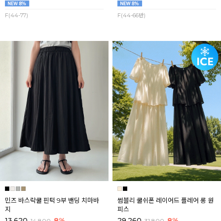
F(44-77)
F(44-66반)
민즈 바스락쿨 핀턱 9부 밴딩 치마바
썸블리 쿨쉬폰 레이어드 플레어 롱 원
지
피스
13,620
8%
29,260
8%
14,800
31,800