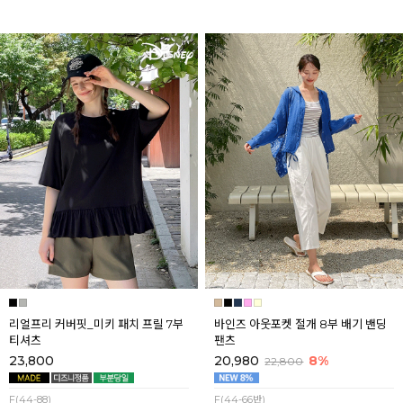
리얼프리 커버핏_미키 패치 프릴 7부
바인즈 아웃포켓 절개 8부 배기 밴딩
티셔츠
팬츠
23,800
20,980
8%
22,800
F(44-88)
F(44-66반)