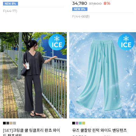
34,780
8%
37,800
F(44-77)
F(44-66반)
[SET]크링클 쿨 링클프리 판쵸 와이
뮤즈 쿨찰랑 핀턱 와이드 밴딩팬츠
드 팬츠세트