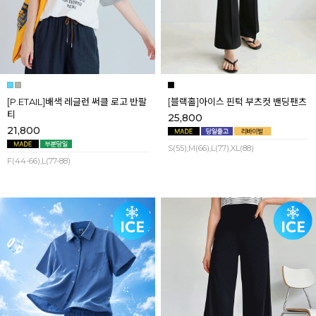
[P.ETAIL]배색 레글런 써클 로고 반팔
[블랙홀]아이스 핀턱 부츠컷 밴딩팬츠
티
25,800
21,800
S(55),M(66),L(77),XL(88)
F(44-66),L(77-88)