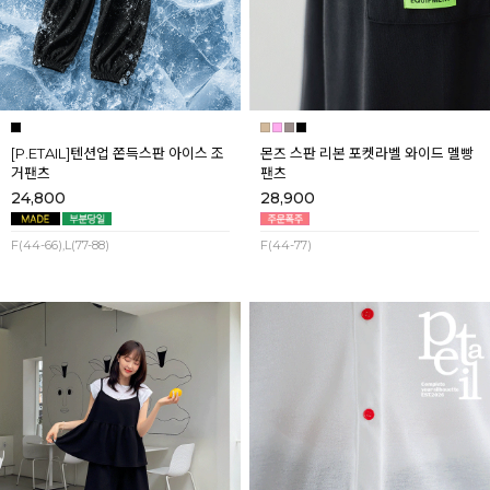
[P.ETAIL]텐션업 쫀득스판 아이스 조
몬즈 스판 리본 포켓라벨 와이드 멜빵
거팬츠
팬츠
24,800
28,900
F(44-66),L(77-88)
F(44-77)