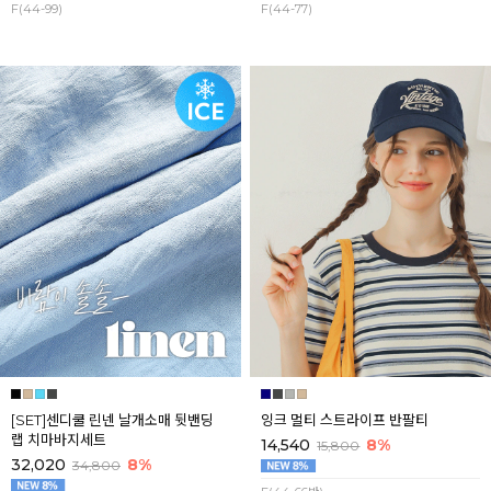
F(44-99)
F(44-77)
[SET]센디쿨 린넨 날개소매 뒷밴딩
잉크 멀티 스트라이프 반팔티
랩 치마바지세트
14,540
8%
15,800
32,020
8%
34,800