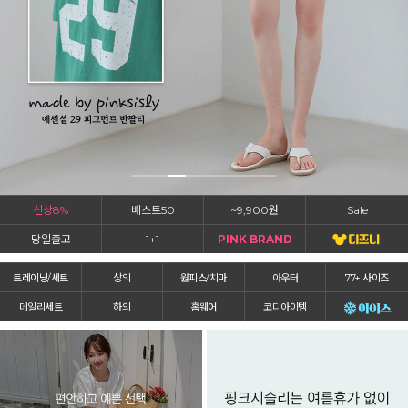
신상8%
베스트50
~9,900원
Sale
당일출고
1+1
PINK BRAND
트레이닝/세트
상의
원피스/치마
아우터
77+ 사이즈
데일리세트
하의
홈웨어
코디아이템