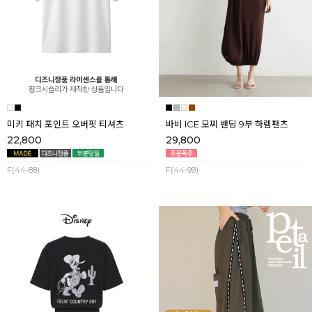
미키 패치 포인트 오버핏 티셔츠
바비 ICE 모찌 밴딩 9부 하렘팬츠
22,800
29,800
F(44-88)
F(44-99)