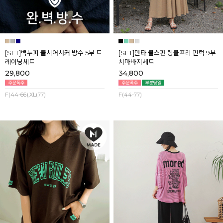
[SET]백누피 쿨시어서커 방수 5부 트
[SET]만타 쿨스판 링클프리 핀턱 9부
레이닝세트
치마바지세트
29,800
34,800
F(44-66),XL(77)
F(44-77)