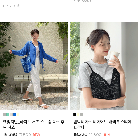
F(44-66반)
F(44-66반)
햇빛차단_라이트 거즈 스트링 박스 후
앤틱레이스 레이어드 배색 뷔스티에
드 셔츠
반팔티
16,380
8%
18,220
8%
17,800
19,800