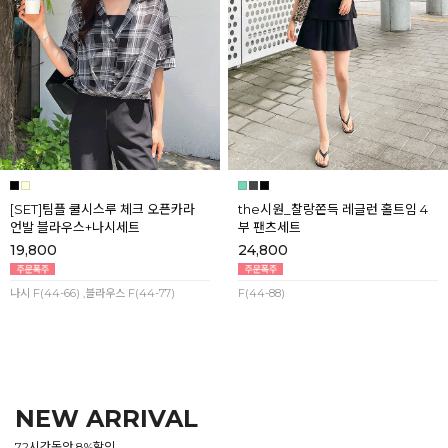
[SET]팀플 쿨시스루 체크 오픈카라
the시원_찰랑쫀득 레글런 홀트임 4
언발 블라우스+나시세트
부 팬츠세트
19,800
24,800
나시 F(44-66) ,블라우스 F(44-77)
F(44-88)
NEW ARRIVAL
72시간동안 8%할인