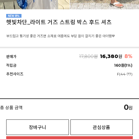
햇빛차단_라이트 거즈 스트링 박스 후드 셔츠
부드럽고 통기성 좋은 거즈면 소재로 여름에도 부담 없이 걸치기 좋은 아이템💙
16,380
8%
17,800
원
원
판매가
적립금
160원(1%)
추천사이즈
F(44-77)
0
총 상품 금액
원
장바구니
관심상품