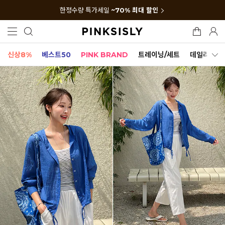
한정수량 특가세일
~70% 최대 할인
신상8%
베스트50
PINK BRAND
트레이닝/세트
데일리세트