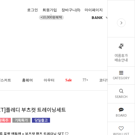
로그인
회원가입
장바구니(
0
)
마이페이지
배송조회
+10,000원혜택
BANK
KR
여름휴가
배송안내
CATEGORY
/스커트
홈웨어
아우터
Sale
77+
코디템
오늘발
SEARCH
SET]플레디 부츠컷 트레이닝세트
BOARD
루 포켓 맨투맨 + 부츠컷 팬츠 트레이닝 SET ♡
WISH LIST