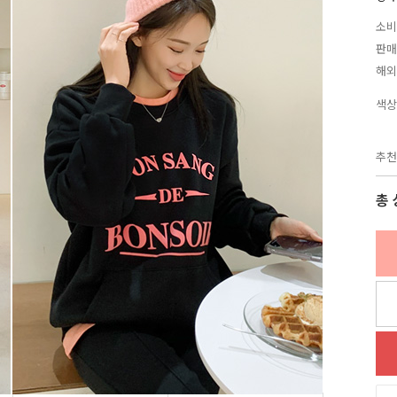
소비
판매
해외
색상
추천
총 