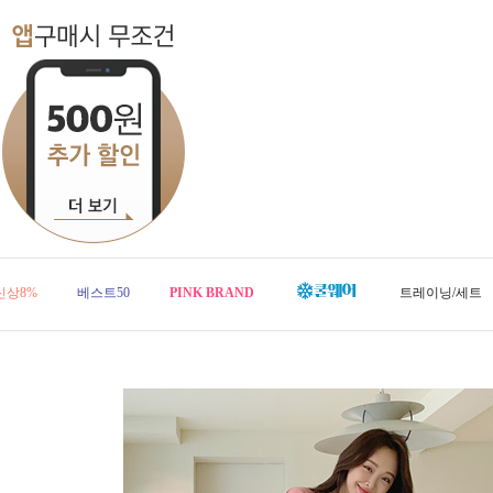
신상8%
베스트50
PINK BRAND
트레이닝/세트