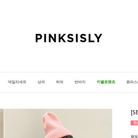
데일리세트
상의
하의
반바지
키별로팬츠
원피스
[
캥거