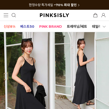
한정수량 특가세일
~70% 최대 할인
신상8%
베스트50
PINK BRAND
트레이닝/세트
데일리세트