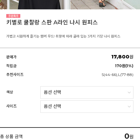
키별로 쿨찰랑 스판 A라인 나시 원피스
가볍고 시원하게 즐기는 썸머 무드! 취향에 따라 골라 입는 3가지 기장 나시 원피스
17,800
원
판매가
적립금
170원(1%)
추천사이즈
S(44-66),L(77-88)
색상
사이즈
0
총 상품 금액
원