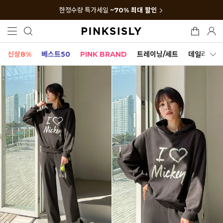
한정수량 특가세일
~70% 최대 할인
신상8%
베스트50
PINK BRAND
트레이닝/세트
데일리세트