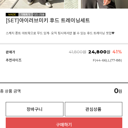
[SET]아이러브미키 후드 트레이닝세트
스케치 폰트 아트웍으로 무드 있게- 오직 핑시에서만 볼 수 있는 후드 트레이닝 셋업♥
24,800
41
%
41,800
원
원
판매가
추천사이즈
F(44-66),L(77-88)
0
총 상품 금액
원
장바구니
관심상품
구매하기