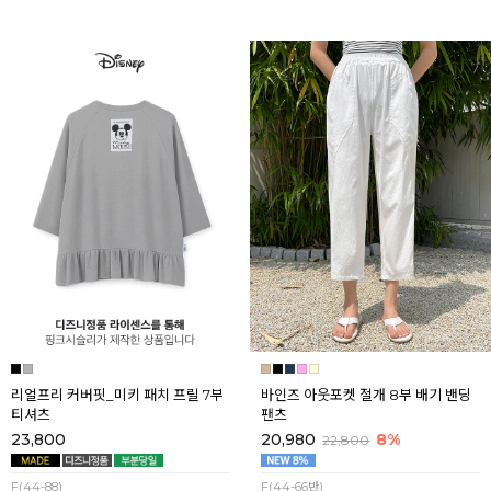
리얼프리 커버핏_미키 패치 프릴 7부
바인즈 아웃포켓 절개 8부 배기 밴딩
티셔츠
팬츠
23,800
20,980
8%
22,800
F(44-88)
F(44-66반)