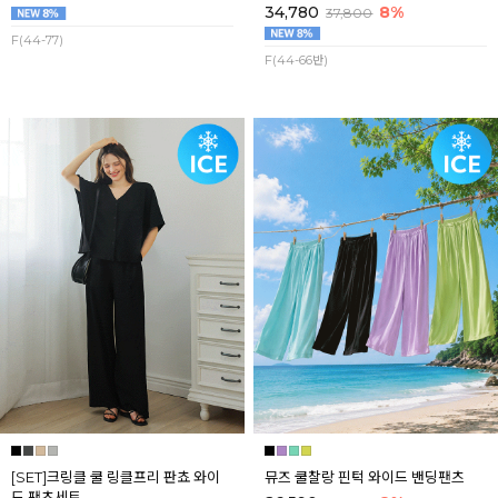
34,780
8%
37,800
F(44-77)
F(44-66반)
[SET]크링클 쿨 링클프리 판쵸 와이
뮤즈 쿨찰랑 핀턱 와이드 밴딩팬츠
드 팬츠세트