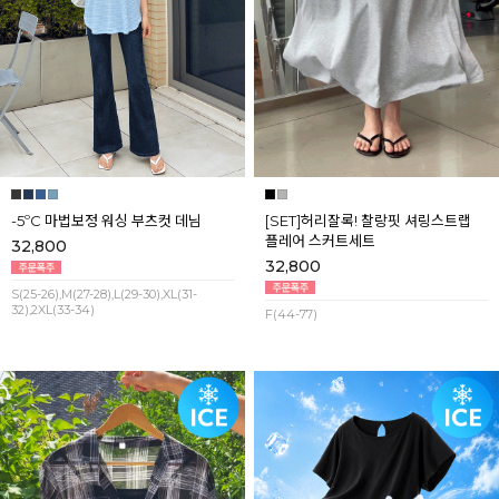
-5ºC 마법보정 워싱 부츠컷 데님
[SET]허리잘록! 찰랑핏 셔링스트랩
플레어 스커트세트
32,800
32,800
S(25-26),M(27-28),L(29-30),XL(31-
32),2XL(33-34)
F(44-77)