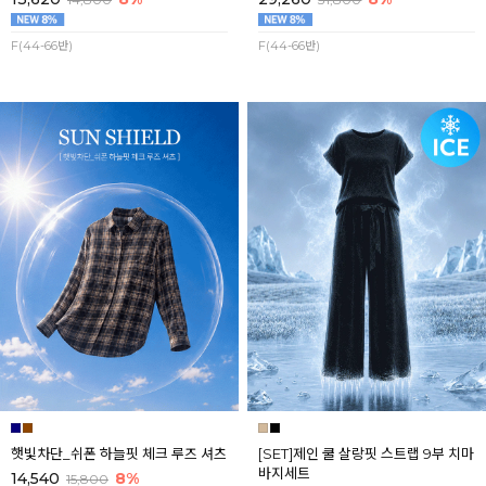
F(44-66반)
F(44-66반)
햇빛차단_쉬폰 하늘핏 체크 루즈 셔츠
[SET]제인 쿨 살랑핏 스트랩 9부 치마
바지세트
14,540
8%
15,800