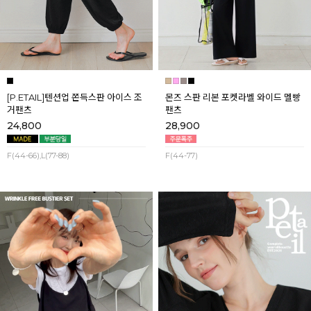
[P.ETAIL]텐션업 쫀득스판 아이스 조
몬즈 스판 리본 포켓라벨 와이드 멜빵
거팬츠
팬츠
24,800
28,900
F(44-66),L(77-88)
F(44-77)