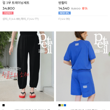
업 3부 트레이닝세트
반팔티
34,800
14,540
8%
15,800
상의_F(44-88),하의_F(44-77)
F(44-99)