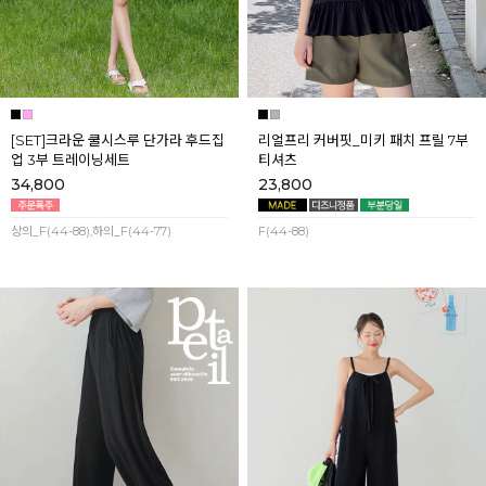
[SET]크라운 쿨시스루 단가라 후드집
리얼프리 커버핏_미키 패치 프릴 7부
업 3부 트레이닝세트
티셔츠
34,800
23,800
상의_F(44-88),하의_F(44-77)
F(44-88)