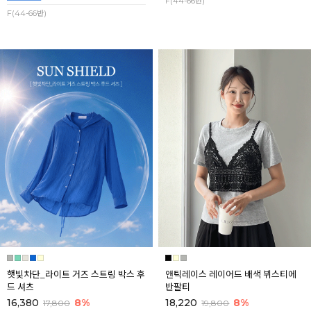
F(44-66반)
F(44-66반)
햇빛차단_라이트 거즈 스트링 박스 후
앤틱레이스 레이어드 배색 뷔스티에
드 셔츠
반팔티
16,380
8%
18,220
8%
17,800
19,800