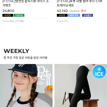
[P.ETAIL]텐션업 쫀득스판 아이스 조
[P.ETAIL]포켓 라벨 썸머 쭈리 5.5부
거팬츠
트레이닝세트
24,800
42,140
8%
45,800
F(44-66),L(77-88)
F(44-77)
WEEKLY
한 주간 가장 많은 사랑을 받은 아이템