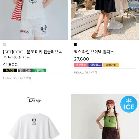
[SET]COOL 분또 미키 캡슬리브 4
엑스 라인 브이넥 원피스
부 트레이닝세트
27,600
41,800
F(XXL)(44-77)
F(44-66),L(77-88)