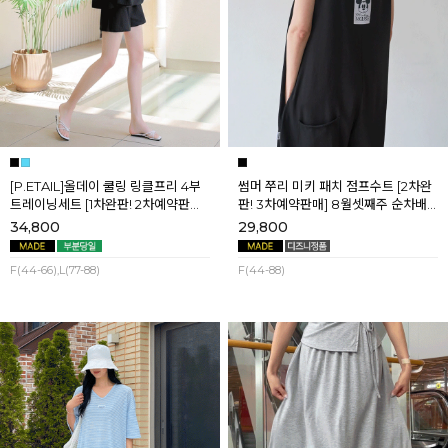
[P.ETAIL]올데이 쿨링 링클프리 4부
썸머 쭈리 미키 패치 점프수트 [2차완
트레이닝세트 [1차완판! 2차예약판매]
판! 3차예약판매] 8월셋째주 순차배
[블랙L] 8월셋째주 순차배송
송
34,800
29,800
F(44-66),L(77-88)
F(44-88)