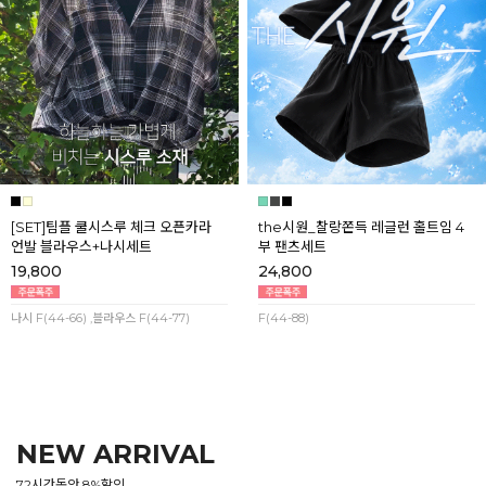
[SET]팀플 쿨시스루 체크 오픈카라
the시원_찰랑쫀득 레글런 홀트임 4
언발 블라우스+나시세트
부 팬츠세트
19,800
24,800
나시 F(44-66) ,블라우스 F(44-77)
F(44-88)
NEW ARRIVAL
72시간동안 8%할인