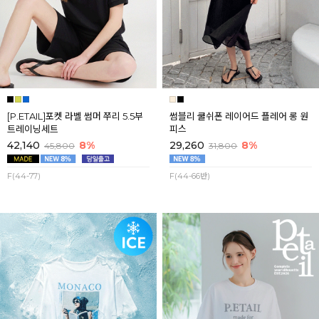
[P.ETAIL]포켓 라벨 썸머 쭈리 5.5부
썸블리 쿨쉬폰 레이어드 플레어 롱 원
트레이닝세트
피스
42,140
8%
29,260
8%
45,800
31,800
F(44-77)
F(44-66반)