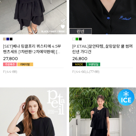
[SET]베나 링클프리 뷔스티에 4.5부
[P.ETAIL]살안타템_살랑살랑 쿨 썸머
팬츠세트 [1차완판! 2차예약판매] [네
린넨 가디건
이비,블랙] 8월셋째주 순차배송
27,800
26,800
F(44-88)
F(44-66),L(77-88)