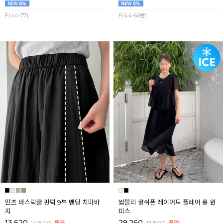
F(44-77)
F(44-66반)
민즈 바스락쿨 핀턱 9부 밴딩 치마바
썸블리 쿨쉬폰 레이어드 플레어 롱 원
지
피스
13,620
8%
29,260
8%
14,800
31,800