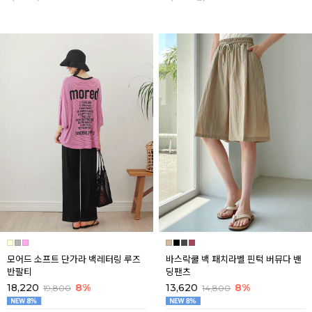
모어드 소프트 단가라 백레터링 루즈
바스락쿨 백 패치라벨 핀턱 버뮤다 밴
반팔티
딩팬츠
18,220
8%
13,620
8%
19,800
14,800