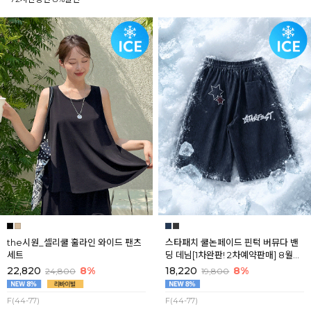
the시원_셀리쿨 훌라인 와이드 팬츠
스타패치 쿨논페이드 핀턱 버뮤다 밴
세트
딩 데님[1차완판! 2차예약판매] 8월셋
째주 순차배송
22,820
8%
18,220
8%
24,800
19,800
F(44-77)
F(44-77)