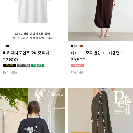
미키 패치 포인트 오버핏 티셔츠
바비 ICE 모찌 밴딩 9부 하렘팬츠
22,800
29,800
F(44-88)
F(44-99)