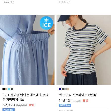
F(44-99)
F(44-77)
[SET]센디쿨 린넨 날개소매 뒷밴딩
잉크 멀티 스트라이프 반팔티
랩 치마바지세트
14,540
8%
15,800
32,020
8%
34,800