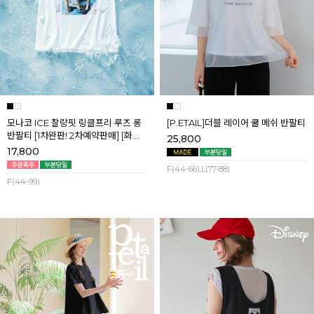
모나코 ICE 찰랑핏 링클프리 루즈 롱
[P.ETAIL]더블 레이어 쿨 메쉬 반팔티
반팔티 [1차완판! 2차예약판매] [화이
25,800
트] 8월첫째주 순차배송
17,800
F(44-66),L(77-88)
F(44-99)