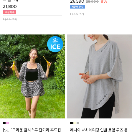
26,590
8%
28,900
31,800
F(44-77)
F(44-99)
[SET]크라운 쿨시스루 단가라 후드집
레니아 V넥 레터링 언발 트임 루즈 롱