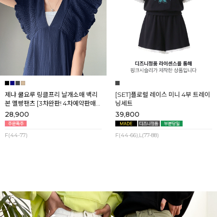
제냐 쿨요루 링클프리 날개소매 백리
[SET]플로럴 레이스 미니 4부 트레이
본 멜빵팬츠 [3차완판! 4차예약판매]
닝세트
[네이비] 8월셋째주 순차배송
28,900
39,800
F(44-77)
F(44-66),L(77-88)