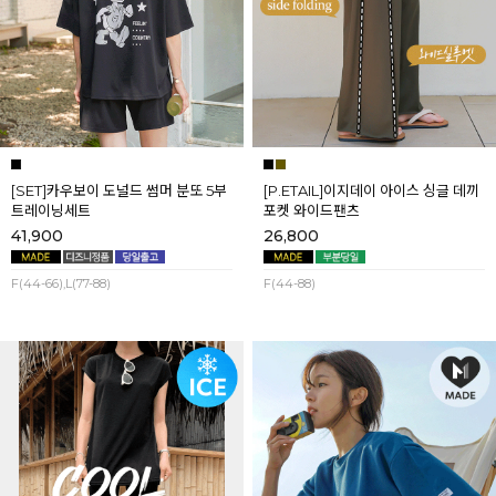
[SET]카우보이 도널드 썸머 분또 5부
[P.ETAIL]이지데이 아이스 싱글 데끼
트레이닝세트
포켓 와이드팬츠
41,900
26,800
F(44-66),L(77-88)
F(44-88)