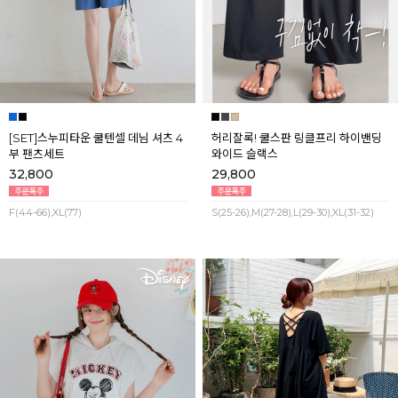
[SET]스누피타운 쿨텐셀 데님 셔츠 4
허리잘록! 쿨스판 링클프리 하이밴딩
부 팬츠세트
와이드 슬랙스
32,800
29,800
F(44-66),XL(77)
S(25-26),M(27-28),L(29-30),XL(31-32)