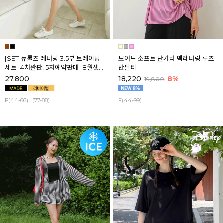
[SET]뉴룰즈 레터링 3.5부 트레이닝
모어드 소프트 단가라 백레터링 루즈
세트 [4차완판! 5차예약판매] 8월셋
반팔티
째주 순차배송
27,800
18,220
8%
19,800
F(44-66),L(77-88)
F(44-99)