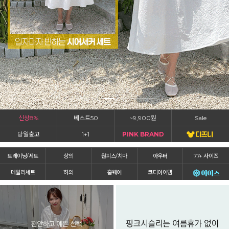
신상8%
베스트50
~9,900원
Sale
당일출고
1+1
PINK BRAND
트레이닝/세트
상의
원피스/치마
아우터
77+ 사이즈
데일리세트
하의
홈웨어
코디아이템