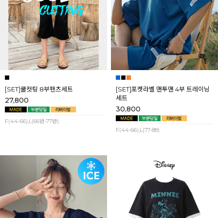
[SET]쿨컷팅 8부팬츠세트
[SET]포켓라벨 맨투맨 4부 트레이닝
세트
27,800
30,800
F(44-66),L(66반-77반)
F(44-66),L(77-88)