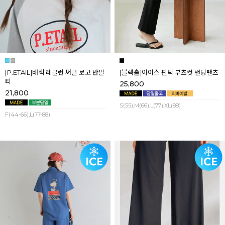
[P.ETAIL]배색 레글런 써클 로고 반팔
[블랙홀]아이스 핀턱 부츠컷 밴딩팬츠
티
25,800
21,800
S(55),M(66),L(77),XL(88)
F(44-66),L(77-88)