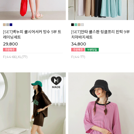
[SET]백누피 쿨시어서커 방수 5부 트
[SET]만타 쿨스판 링클프리 핀턱 9부
레이닝세트
치마바지세트
29,800
34,800
F(44-66),XL(77)
F(44-77)