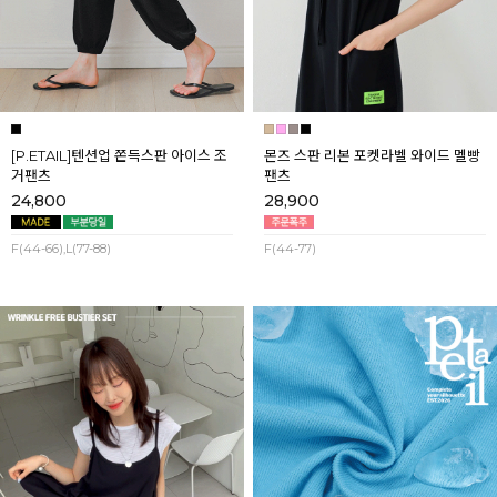
[P.ETAIL]텐션업 쫀득스판 아이스 조
몬즈 스판 리본 포켓라벨 와이드 멜빵
거팬츠
팬츠
24,800
28,900
F(44-66),L(77-88)
F(44-77)