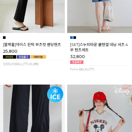
[블랙홀]아이스 핀턱 부츠컷 밴딩팬츠
[SET]스누피타운 쿨텐셀 데님 셔츠 4
부 팬츠세트
25,800
32,800
S(55),M(66),L(77),XL(88)
F(44-66),XL(77)