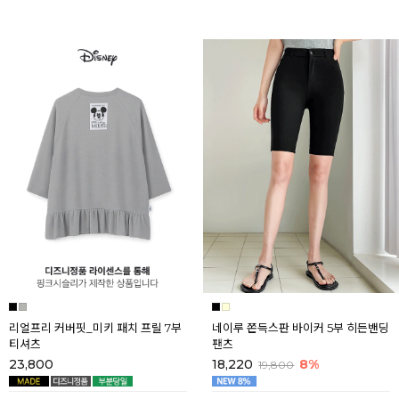
리얼프리 커버핏_미키 패치 프릴 7부
네이루 쫀득스판 바이커 5부 히든밴딩
티셔츠
팬츠
23,800
18,220
8%
19,800