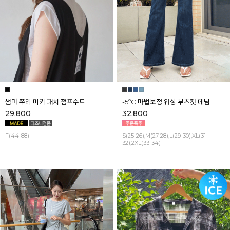
썸머 쭈리 미키 패치 점프수트
-5ºC 마법보정 워싱 부츠컷 데님
29,800
32,800
F(44-88)
S(25-26),M(27-28),L(29-30),XL(31-
32),2XL(33-34)