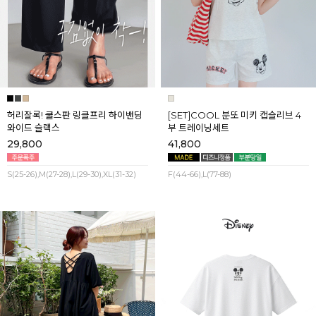
허리잘록! 쿨스판 링클프리 하이밴딩
[SET]COOL 분또 미키 캡슬리브 4
와이드 슬랙스
부 트레이닝세트
29,800
41,800
S(25-26),M(27-28),L(29-30),XL(31-32)
F(44-66),L(77-88)