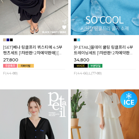
[SET]베나 링클프리 뷔스티에 4.5부
[P.ETAIL]올데이 쿨링 링클프리 4부
팬츠세트 [1차완판! 2차예약판매] [네
트레이닝세트 [1차완판! 2차예약판매]
이비,블랙] 8월셋째주 순차배송
[블랙L] 8월셋째주 순차배송
27,800
34,800
F(44-88)
F(44-66),L(77-88)