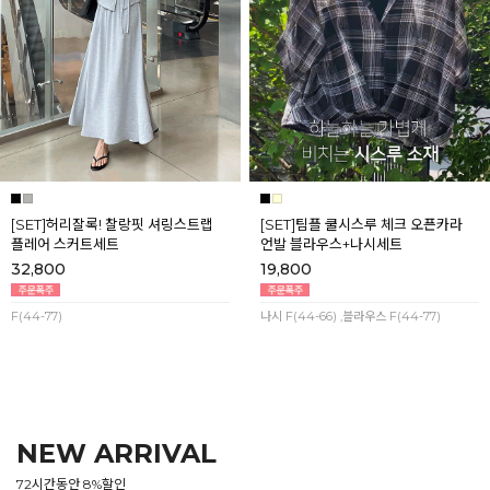
[SET]허리잘록! 찰랑핏 셔링스트랩
[SET]팀플 쿨시스루 체크 오픈카라
플레어 스커트세트
언발 블라우스+나시세트
32,800
19,800
F(44-77)
나시 F(44-66) ,블라우스 F(44-77)
NEW ARRIVAL
72시간동안 8%할인