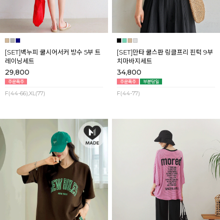
[SET]백누피 쿨시어서커 방수 5부 트
[SET]만타 쿨스판 링클프리 핀턱 9부
레이닝세트
치마바지세트
29,800
34,800
F(44-66),XL(77)
F(44-77)