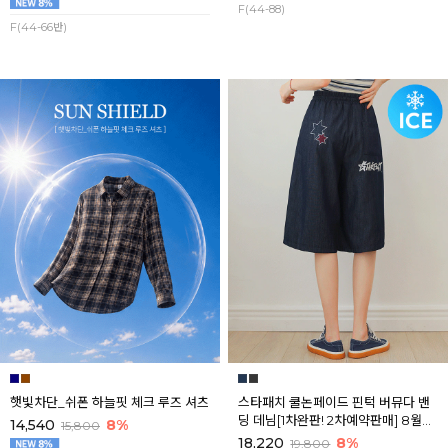
F(44-88)
F(44-66반)
햇빛차단_쉬폰 하늘핏 체크 루즈 셔츠
스타패치 쿨논페이드 핀턱 버뮤다 밴
딩 데님[1차완판! 2차예약판매] 8월셋
14,540
8%
15,800
째주 순차배송
18,220
8%
19,800