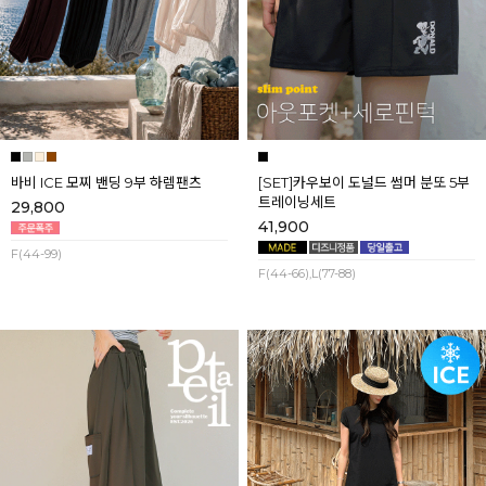
바비 ICE 모찌 밴딩 9부 하렘팬츠
[SET]카우보이 도널드 썸머 분또 5부
트레이닝세트
29,800
41,900
F(44-99)
F(44-66),L(77-88)