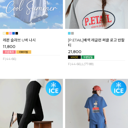
레몬 슬라브 U넥 나시
[P.ETAIL]배색 레글런 써클 로고 반팔
티
11,800
21,800
F(44-66)
F(44-66),L(77-88)