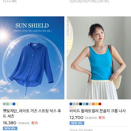
F(44-88)
S(25-26),M(27-28),L(29-30)
햇빛차단_라이트 거즈 스트링 박스 후
비비드 팔레트컬러 잔골지 크롭 나시
드 셔츠
12,700
8%
13,800
16,380
8%
17,800
S(44-55),M(66)