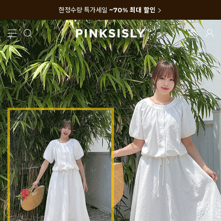
한정수량 특가세일
~70% 최대 할인