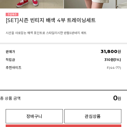
[SET]시즌 빈티지 배색 4부 트레이닝세트
시선을 사로잡는 배색 포인트로 스타일리시한 반팔&반바지 세트
31,800
원
판매가
적립금
310원(1%)
추천사이즈
F(44-77)
0
총 상품 금액
원
장바구니
관심상품