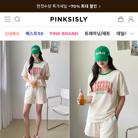
한정수량 특가세일
~70% 최대 할인
신상8%
베스트50
PINK BRAND
트레이닝/세트
데일리세트