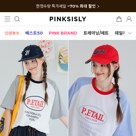
한정수량 특가세일
~70% 최대 할인
신상8%
베스트50
PINK BRAND
트레이닝/세트
데일리세트