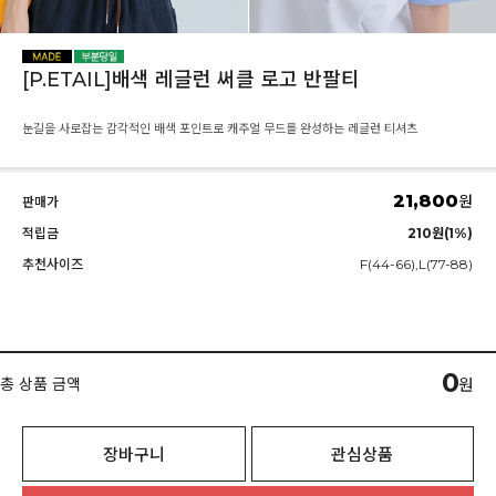
[P.ETAIL]배색 레글런 써클 로고 반팔티
눈길을 사로잡는 감각적인 배색 포인트로 캐주얼 무드를 완성하는 레글런 티셔츠
21,800
원
판매가
적립금
210원(1%)
추천사이즈
F(44-66),L(77-88)
0
총 상품 금액
원
장바구니
관심상품