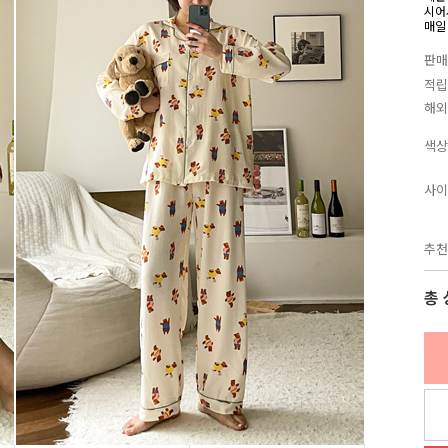
시어
매일
판매
적립
해외
색상
사이
추천
총 