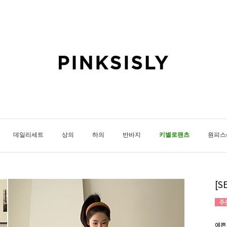
데일리세트
상의
하의
반바지
키별로팬츠
원피스
[
예쁜