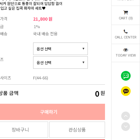
서커 원단으로 통풍이 잘되어 답답함 없이
 입고 싶은 집콕 파자마 세트♥
가격
21,800 원
CART (
0
)
금
1%
배송
국내 배송 전용
CALL CENTER
TODAY VIEW
즈
사이즈
F(44-66)
0
상품 금액
원
구매하기
장바구니
관심상품