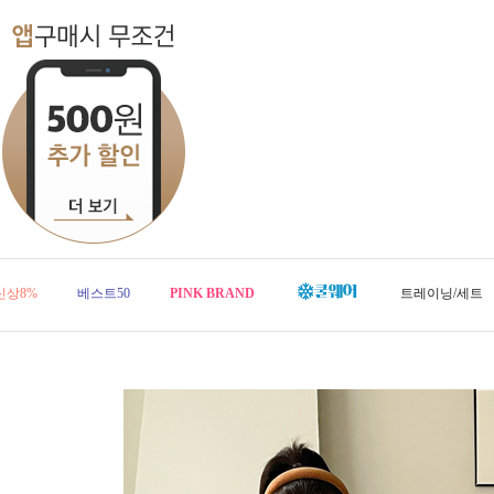
신상8%
베스트50
PINK BRAND
트레이닝/세트