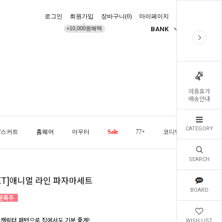
로그인
회원가입
장바구니(
0
)
마이페이지
배송조회
+10,000원혜택
BANK
KR
여름휴가
배송안내
CATEGORY
/스커트
홈웨어
아우터
Sale
77+
코디템
오늘발
SEARCH
SET]애니멀 라인 파자마세트
BOARD
 캐릭터 패턴으로 집에서도 기분 좋게!
WISH LIST