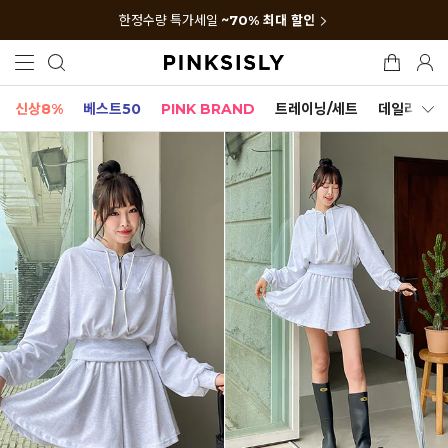
한정수량 특가세일
~70% 최대 할인
신상8%
베스트50
PINK BRAND
트레이닝/세트
데일리세트