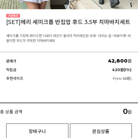
[SET]에리 세미크롭 반집업 후드 3.5부 치마바지세트
세미크롭 기장에 와이드한 시보리 라인이 들어가 허리라인은 쏘옥- 다리는 길~어보이게! 러
블리한 무드가 가득한 치마바지세트
42,800
원
판매가
적립금
420원(1%)
추천사이즈
F(44-66반)
0
총 상품 금액
원
장바구니
관심상품