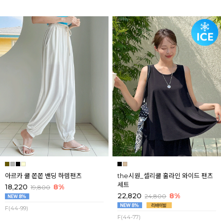
아르카 쿨 쫀쫀 밴딩 하렘팬츠
the시원_셀리쿨 훌라인 와이드 팬츠
세트
18,220
8%
19,800
22,820
8%
24,800
F(44-99)
F(44-77)