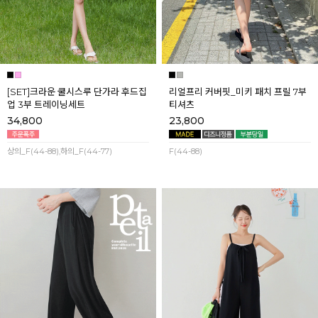
[SET]크라운 쿨시스루 단가라 후드집
리얼프리 커버핏_미키 패치 프릴 7부
업 3부 트레이닝세트
티셔츠
34,800
23,800
상의_F(44-88),하의_F(44-77)
F(44-88)