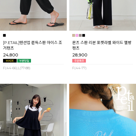
[P.ETAIL]텐션업 쫀득스판 아이스 조
몬즈 스판 리본 포켓라벨 와이드 멜빵
거팬츠
팬츠
24,800
28,900
F(44-66),L(77-88)
F(44-77)