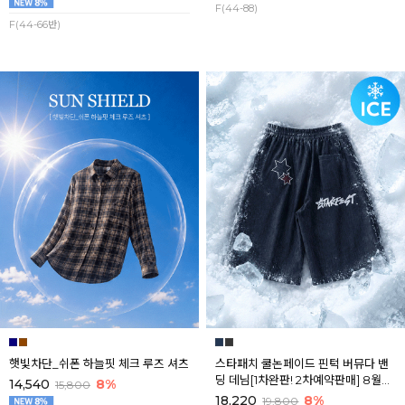
F(44-88)
F(44-66반)
햇빛차단_쉬폰 하늘핏 체크 루즈 셔츠
스타패치 쿨논페이드 핀턱 버뮤다 밴
딩 데님[1차완판! 2차예약판매] 8월셋
14,540
8%
15,800
째주 순차배송
18,220
8%
19,800