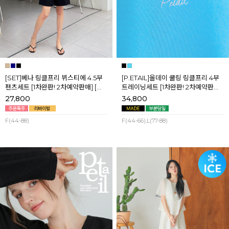
[SET]베나 링클프리 뷔스티에 4.5부
[P.ETAIL]올데이 쿨링 링클프리 4부
팬츠세트 [1차완판! 2차예약판매] [네
트레이닝세트 [1차완판! 2차예약판매]
이비,블랙] 8월셋째주 순차배송
[블랙L] 8월셋째주 순차배송
27,800
34,800
F(44-88)
F(44-66),L(77-88)