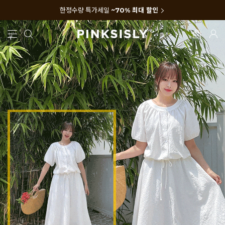
한정수량 특가세일
~70% 최대 할인