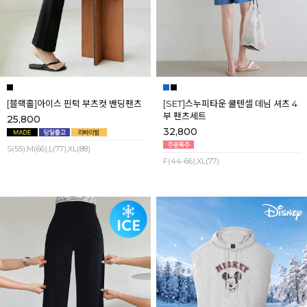
[블랙홀]아이스 핀턱 부츠컷 밴딩팬츠
[SET]스누피타운 쿨텐셀 데님 셔츠 4
부 팬츠세트
25,800
32,800
S(55),M(66),L(77),XL(88)
F(44-66),XL(77)