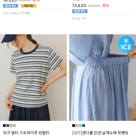
18,220
8%
19,800
13,620
8%
14,800
F(44-66),L(77-88)
F(44-77)
잉크 멀티 스트라이프 반팔티
[SET]센디쿨 린넨 날개소매 뒷밴딩