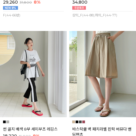
29,260
8%
34,800
31,800
F(44-66반)
상의_F(44-88),하의_F(44-77)
썬 골지 배색 8부 세미부츠 레깅스
바스락쿨 백 패치라벨 핀턱 버뮤다 밴
딩팬츠