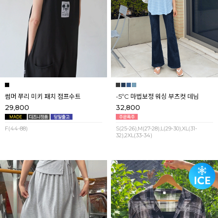
썸머 쭈리 미키 패치 점프수트
-5ºC 마법보정 워싱 부츠컷 데님
29,800
32,800
F(44-88)
S(25-26),M(27-28),L(29-30),XL(31-
32),2XL(33-34)