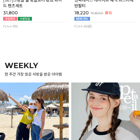
[SET]크링클 쿨 링클프리 판쵸 와이
앤틱레이스 레이어드 배색 뷔스티에
드 팬츠세트
반팔티
31,800
18,220
8%
19,800
F(44-99)
F(44-66반)
WEEKLY
한 주간 가장 많은 사랑을 받은 아이템