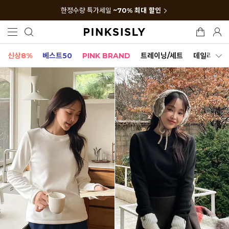
한정수량 특가세일
~70% 최대 할인
신상8%
베스트50
PINK BRAND
트레이닝/세트
데일리세트