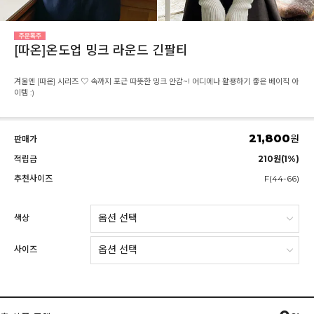
[따온]온도업 밍크 라운드 긴팔티
겨울엔 [따온] 시리즈 ♡ 속까지 포근 따뜻한 밍크 안감~! 어디에나 활용하기 좋은 베이직 아
이템 :)
21,800
원
판매가
적립금
210원(1%)
추천사이즈
F(44-66)
색상
사이즈