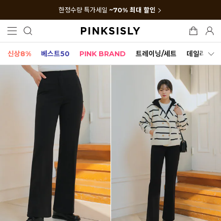
한정수량 특가세일
~70% 최대 할인
신상8%
베스트50
PINK BRAND
트레이닝/세트
데일리세트