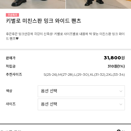
키별로 미친스판 밍크 와이드 팬츠
후끈후끈 밍크안감에 극강의 신축성! 키별로 사이즈별로 내몸에 딱 맞는 미친스판 밍크 와이
드 팬츠♥
31,800
원
판매가
적립금
310원(1%)
추천사이즈
S(25-26),M(27-28),L(29-30),XL(31-32),2XL(33-34)
색상
사이즈