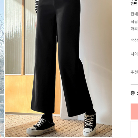
한번
판매
적립
해외
색상
사이
추천
총 