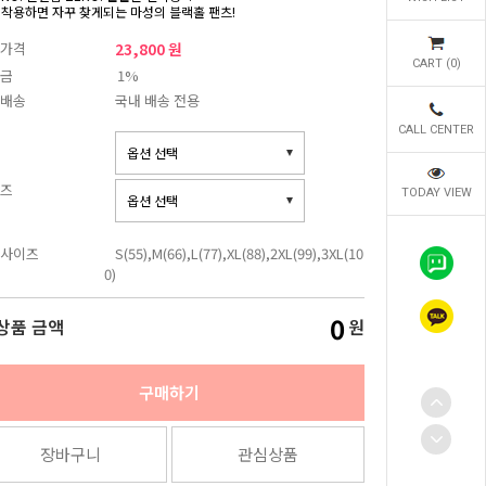
 착용하면 자꾸 찾게되는 마성의 블랙홀 팬츠!
가격
23,800 원
CART (
0
)
금
1%
배송
국내 배송 전용
CALL CENTER
즈
TODAY VIEW
사이즈
S(55),M(66),L(77),XL(88),2XL(99),3XL(10
0)
0
상품 금액
원
구매하기
장바구니
관심상품