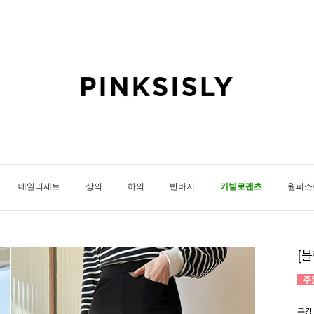
데일리세트
상의
하의
반바지
키별로팬츠
원피스
[
구김 