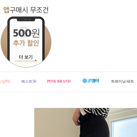
신상8%
베스트50
PINK BRAND
트레이닝/세트