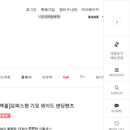
로그인
회원가입
장바구니(
0
)
마이페이지
배송조회
+10,000원혜택
BANK
KR
여름휴가
배송안내
CATEGORY
/스커트
홈웨어
아우터
Sale
77+
코디템
오늘발
SEARCH
블랙홀]모찌스판 기모 와이드 밴딩팬츠
BOARD
NO! 불편함 ZERO! 쫀쫀한 신축성~!
WISH LIST