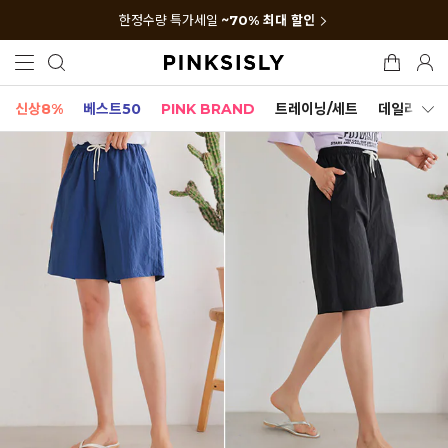
한정수량 특가세일
~70% 최대 할인
신상8%
베스트50
PINK BRAND
트레이닝/세트
데일리세트