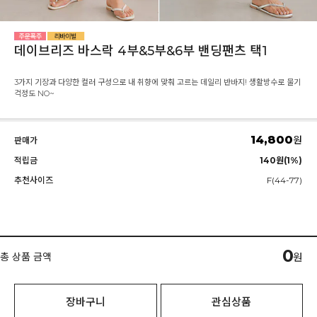
데이브리즈 바스락 4부&5부&6부 밴딩팬츠 택1
3가지 기장과 다양한 컬러 구성으로 내 취향에 맞춰 고르는 데일리 반바지! 생활방수로 물기
걱정도 NO~
14,800
원
판매가
적립금
140원(1%)
추천사이즈
F(44-77)
0
총 상품 금액
원
장바구니
관심상품