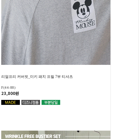
리얼프리 커버핏_미키 패치 프릴 7부 티셔츠
F(44-88)
23,800원