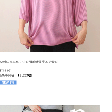
모어드 소프트 단가라 백레터링 루즈 반팔티
F(44-99)
19,800원
18,220원