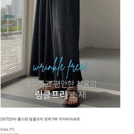
[SET]만타 쿨스판 링클프리 핀턱 9부 치마바지세트
F(44-77)