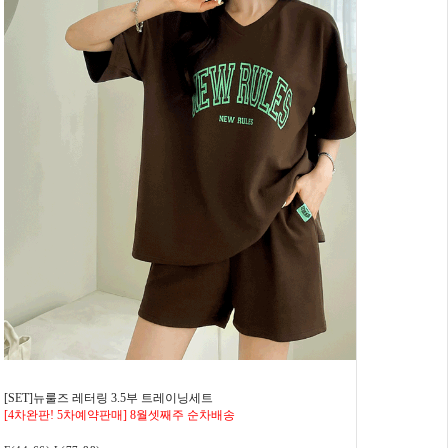
[SET]뉴룰즈 레터링 3.5부 트레이닝세트
[4차완판! 5차예약판매] 8월셋째주 순차배송