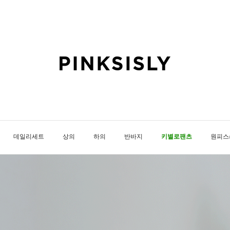
데일리세트
상의
하의
반바지
키별로팬츠
원피스