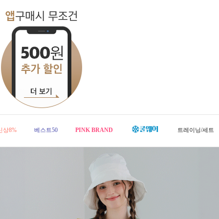
신상8%
베스트50
PINK BRAND
트레이닝/세트