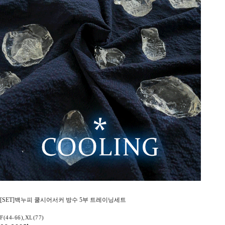
[SET]백누피 쿨시어서커 방수 5부 트레이닝세트
F(44-66),XL(77)