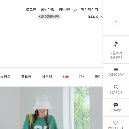
로그인
회원가입
장바구니(
0
)
마이페이지
배송조회
+10,000원혜택
BANK
KR
여름휴가
배송안내
CATEGORY
/스커트
홈웨어
아우터
Sale
77+
코디템
오늘발
SEARCH
BOARD
WISH LIST