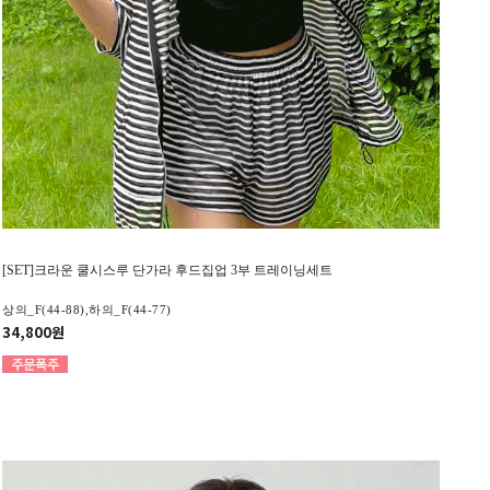
[SET]크라운 쿨시스루 단가라 후드집업 3부 트레이닝세트
상의_F(44-88),하의_F(44-77)
34,800원