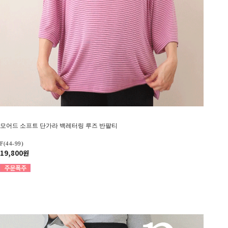
모어드 소프트 단가라 백레터링 루즈 반팔티
F(44-99)
19,800원