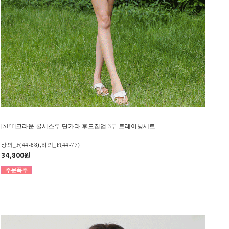
[SET]크라운 쿨시스루 단가라 후드집업 3부 트레이닝세트
상의_F(44-88),하의_F(44-77)
34,800원