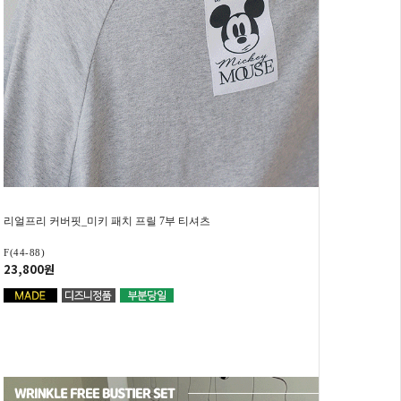
리얼프리 커버핏_미키 패치 프릴 7부 티셔츠
F(44-88)
23,800원