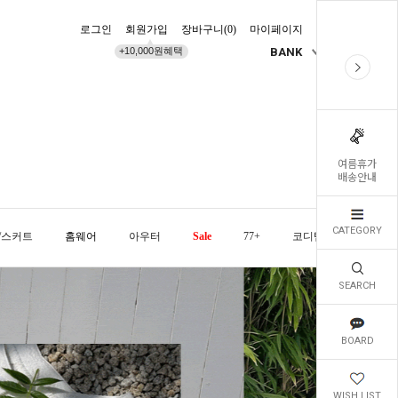
로그인
회원가입
장바구니(
0
)
마이페이지
배송조회
+10,000원혜택
BANK
KR
여름휴가
배송안내
CATEGORY
/스커트
홈웨어
아우터
Sale
77+
코디템
오늘발
SEARCH
BOARD
WISH LIST