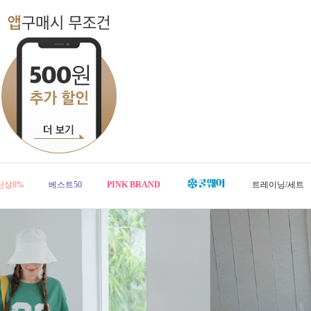
신상8%
베스트50
PINK BRAND
트레이닝/세트