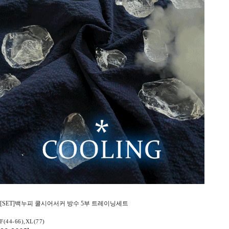
[SET]백누피 쿨시어서커 방수 5부 트레이닝세트
F(44-66),XL(77)