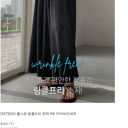
[SET]만타 쿨스판 링클프리 핀턱 9부 치마바지세트
F(44-77)