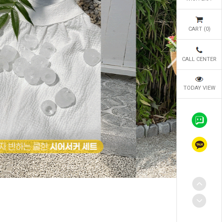
CART (
0
)
CALL CENTER
TODAY VIEW