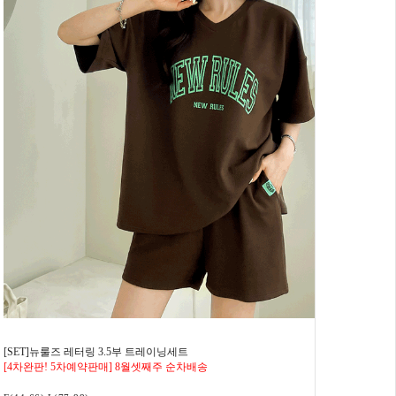
[SET]뉴룰즈 레터링 3.5부 트레이닝세트
[4차완판! 5차예약판매] 8월셋째주 순차배송