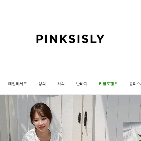
데일리세트
상의
하의
반바지
키별로팬츠
원피스