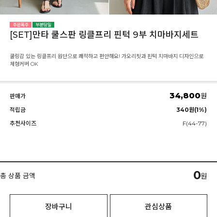
[SET]만타 쿨스판 링클프리 핀턱 9부 치마바지세트
쿨링감 있는 링클프리 원단으로 쾌적하고 편안해요! 가오리핏과 핀턱 치마바지 디자인으로
체형커버 OK
34,800
원
판매가
적립금
340원(1%)
추천사이즈
F(44-77)
0
총 상품 금액
원
장바구니
관심상품