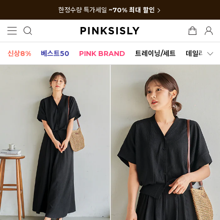
한정수량 특가세일
~70% 최대 할인
신상8%
베스트50
PINK BRAND
트레이닝/세트
데일리세트