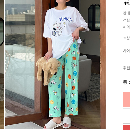
가볍
판매
적립
해외
색상
사이
추천
총 