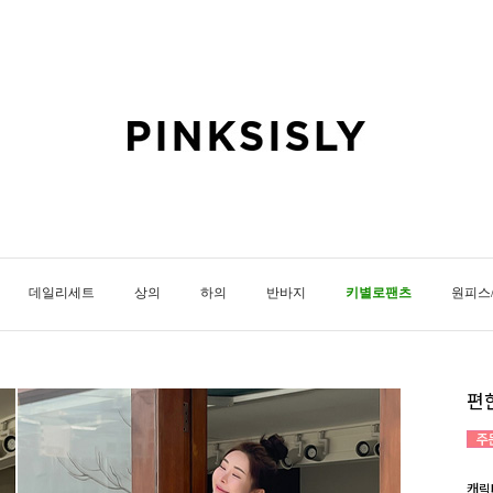
데일리세트
상의
하의
반바지
키별로팬츠
원피스
편
캐릭