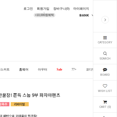
로그인
회원가입
장바구니(
0
)
마이페이지
배송조회
+10,000원혜택
BANK
KR
CATEGORY
SEARCH
/스커트
홈웨어
아우터
Sale
77+
코디템
오늘발
BOARD
WISH LIST
한꿀잠! 쫀득 스눕 9부 파자마팬츠
CART (
0
)
터 패턴으로 귀여움이 한가득!