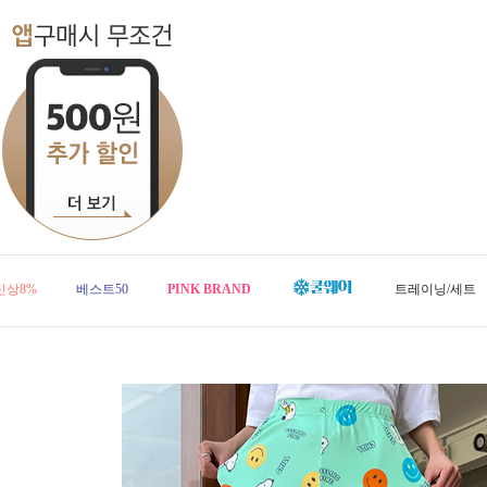
신상8%
베스트50
PINK BRAND
트레이닝/세트