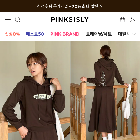
한정수량 특가세일
~70% 최대 할인
신상8%
베스트50
PINK BRAND
트레이닝/세트
데일리세트