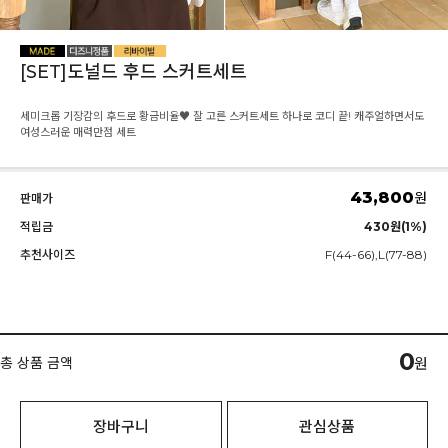
[SET]도널드 후드 스커트세트
세미크롭 기장감의 후드로 황금비율♥ 잘 고른 스커트세트 하나로 코디 끝! 캐주얼하면서도
여성스러운 매력만점 세트
43,800
원
판매가
적립금
430원(1%)
추천사이즈
F(44-66),L(77-88)
0
총 상품 금액
원
장바구니
관심상품