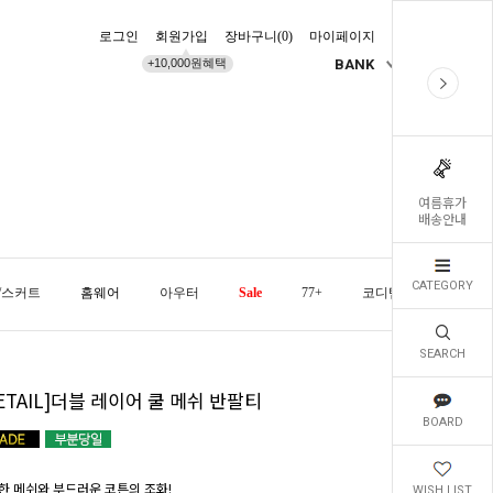
로그인
회원가입
장바구니(
0
)
마이페이지
배송조회
+10,000원혜택
BANK
KR
여름휴가
배송안내
CATEGORY
/스커트
홈웨어
아우터
Sale
77+
코디템
오늘발
SEARCH
.ETAIL]더블 레이어 쿨 메쉬 반팔티
BOARD
한 메쉬와 부드러운 코튼의 조화!
WISH LIST