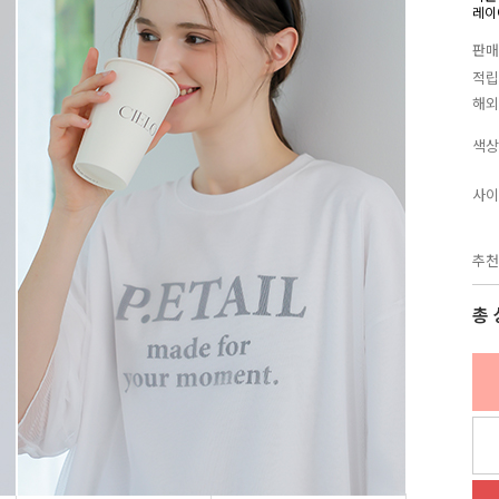
레이
판매
적립
해외
색상
사이
추천
총 