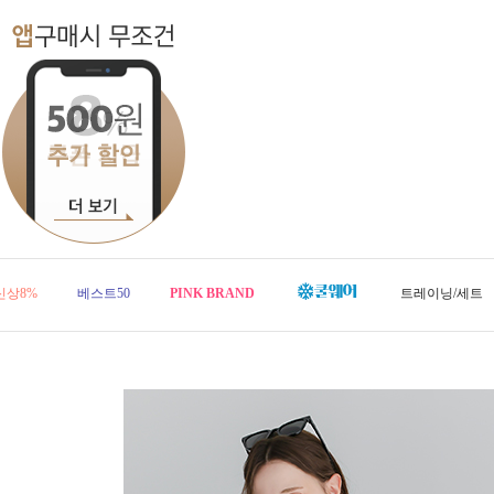
신상8%
베스트50
PINK BRAND
트레이닝/세트