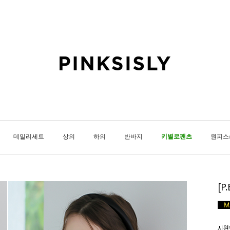
데일리세트
상의
하의
반바지
키별로팬츠
원피스
[P
시원