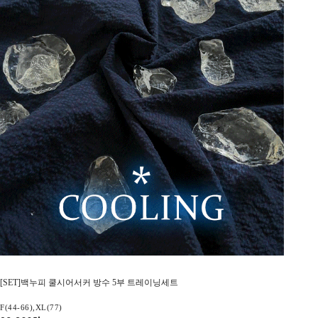
[SET]백누피 쿨시어서커 방수 5부 트레이닝세트
F(44-66),XL(77)