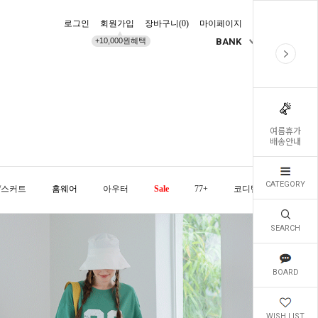
로그인
회원가입
장바구니(
0
)
마이페이지
배송조회
+10,000원혜택
BANK
KR
여름휴가
배송안내
CATEGORY
/스커트
홈웨어
아우터
Sale
77+
코디템
오늘발
SEARCH
BOARD
WISH LIST