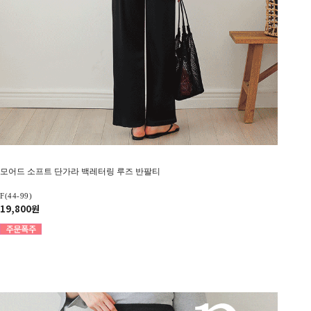
모어드 소프트 단가라 백레터링 루즈 반팔티
F(44-99)
19,800원