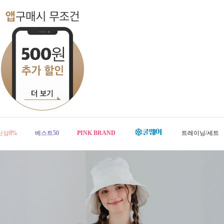
신상8%
베스트50
PINK BRAND
트레이닝/세트