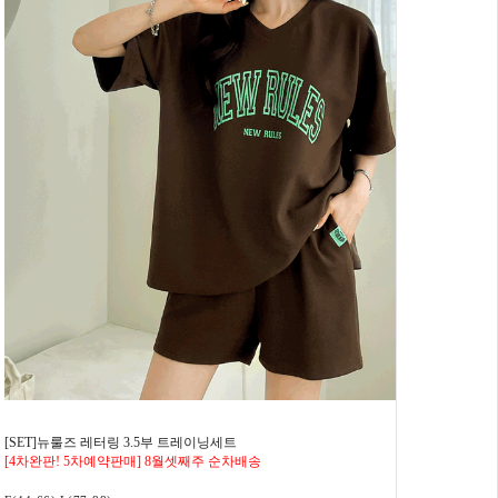
[SET]뉴룰즈 레터링 3.5부 트레이닝세트
[4차완판! 5차예약판매] 8월셋째주 순차배송