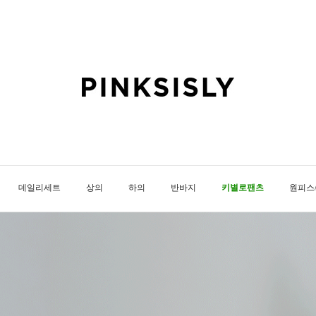
데일리세트
상의
하의
반바지
키별로팬츠
원피스