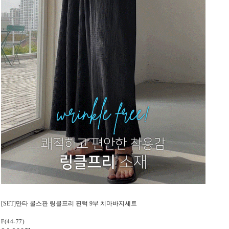
[SET]만타 쿨스판 링클프리 핀턱 9부 치마바지세트
F(44-77)