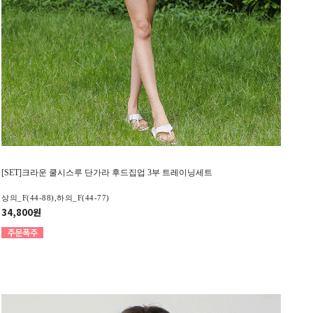
[SET]크라운 쿨시스루 단가라 후드집업 3부 트레이닝세트
상의_F(44-88),하의_F(44-77)
34,800원