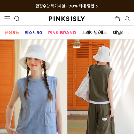
한정수량 특가세일
~70% 최대 할인
신상8%
베스트50
PINK BRAND
트레이닝/세트
데일리세트