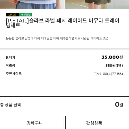
[P.ETAIL]슬라브 라벨 패치 레이어드 버뮤다 트레이
닝세트
은은한 슬라브 감성에 데끼 디테일을 더해 내추럴하면서도 세련된 레이어드 셋업
35,800
원
판매가
적립금
350원(1%)
추천사이즈
F(44-66),L(77-88)
0
총 상품 금액
원
장바구니
관심상품