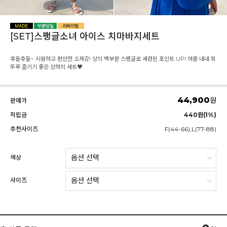
[SET]스팽글소녀 아이스 치마바지세트
후들후들~ 시원하고 편안한 소재감! 상의 백부분 스팽글로 세련된 포인트 UP! 여름 내내 휘
뚜루 즐기기 좋은 상하의 세트♥
44,900
원
판매가
적립금
440원(1%)
추천사이즈
F(44-66),L(77-88)
색상
사이즈