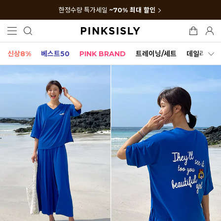
한정수량 특가세일
~70% 최대 할인
신상8%
베스트50
PINK BRAND
트레이닝/세트
데일리세트