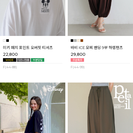
미키 패치 포인트 오버핏 티셔츠
바비 ICE 모찌 밴딩 9부 하렘팬츠
22,800
29,800
F(44-88)
F(44-99)