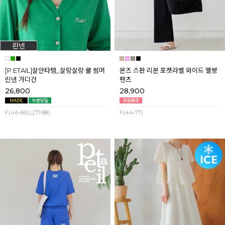
[P.ETAIL]살안타템_살랑살랑 쿨 썸머
몬즈 스판 리본 포켓라벨 와이드 멜빵
린넨 가디건
팬츠
26,800
28,900
F(44-66),L(77-88)
F(44-77)