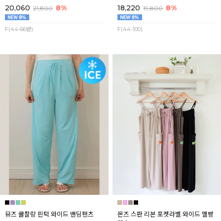
20,060
8%
18,220
8%
21,800
19,800
F(44-66반)
F(44-100)
뮤즈 쿨찰랑 핀턱 와이드 밴딩팬츠
몬즈 스판 리본 포켓라벨 와이드 멜빵