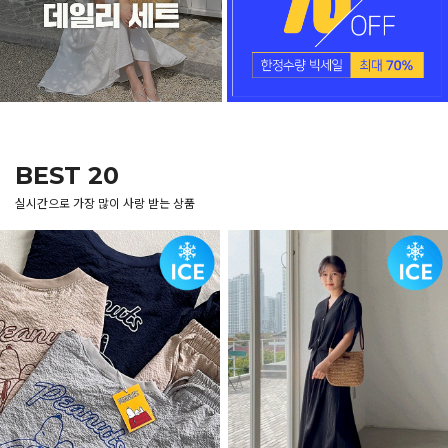
BEST 20
실시간으로 가장 많이 사랑 받는 상품