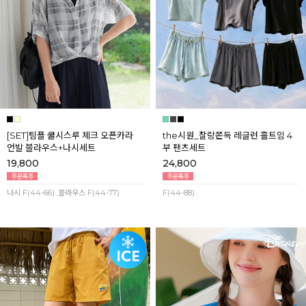
[SET]팀플 쿨시스루 체크 오픈카라
the시원_찰랑쫀득 레글런 홀트임 4
언발 블라우스+나시세트
부 팬츠세트
19,800
24,800
나시 F(44-66) ,블라우스 F(44-77)
F(44-88)