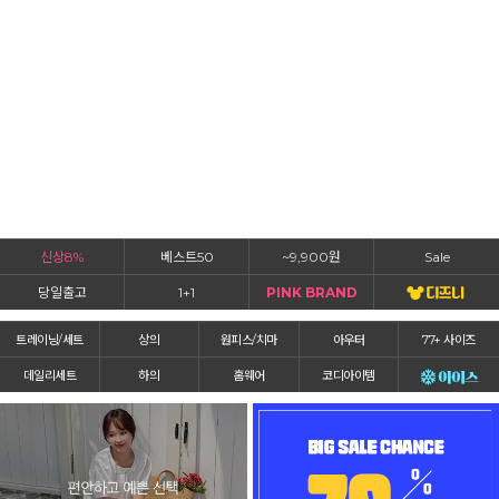
신상8%
베스트50
~9,900원
Sale
당일출고
1+1
PINK BRAND
트레이닝/세트
상의
원피스/치마
아우터
77+ 사이즈
데일리세트
하의
홈웨어
코디아이템