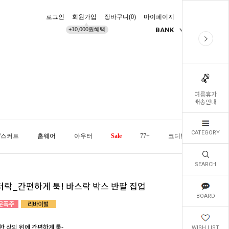
로그인
회원가입
장바구니(
0
)
마이페이지
배송조회
+10,000원혜택
BANK
KR
여름휴가
배송안내
CATEGORY
/스커트
홈웨어
아우터
Sale
77+
코디템
오늘발
SEARCH
터락_간편하게 툭! 바스락 박스 반팔 집업
BOARD
한 상의 위에 간편하게 툭-
WISH LIST