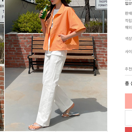
입으
판매
적립
해외
색상
사이
추천
총 