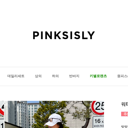
데일리세트
상의
하의
반바지
키별로팬츠
원피스
워
밋밋