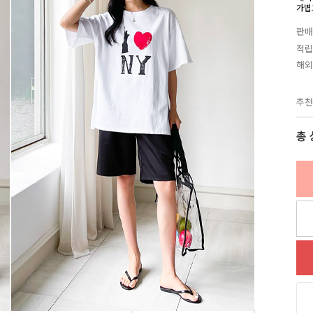
가볍
판매
적립
해외
추천
총 