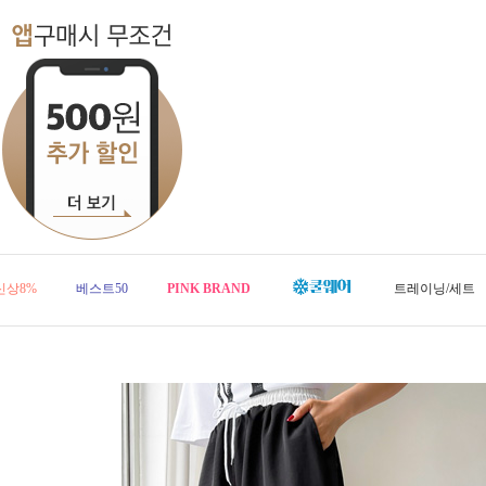
신상8%
베스트50
PINK BRAND
트레이닝/세트