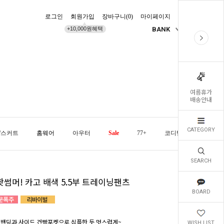
로그인
회원가입
장바구니(
0
)
마이페이지
배송조회
+10,000원혜택
BANK
KR
여름휴가
배송안내
CATEGORY
/스커트
홈웨어
아우터
Sale
77+
코디템
오늘발
SEARCH
핫썸머! 카고 배색 5.5부 트레이닝팬츠
BOARD
 밴딩과 사이드 건빵포켓으로 심플한 듯 멋스럽게~
WISH LIST