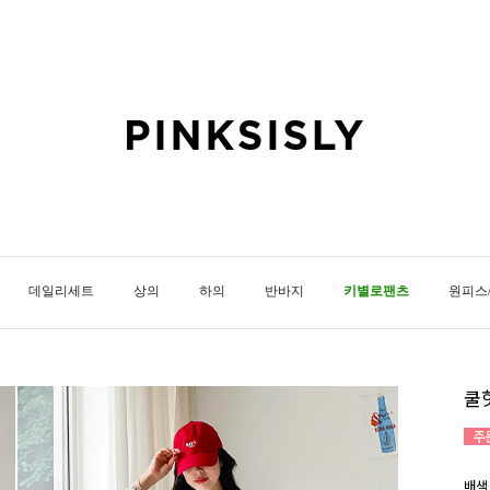
데일리세트
상의
하의
반바지
키별로팬츠
원피스
쿨
배색