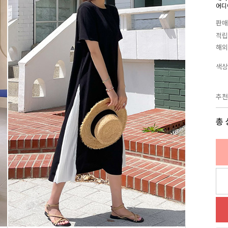
어디
판매
적립
해외
색상
추천
총 