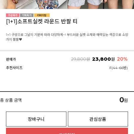
[1+1]소프트실켓 라운드 반팔 티
1+1 구성으로 그날의 기분에 따라 다양하게~! 부드러운 실켓 소재와 매력있는 색감으로 소장
가치 뿜뿜♥
23,800
20
%
29,800
원
원
판매가
추천사이즈
F(44-66반)
0
총 상품 금액
원
장바구니
관심상품