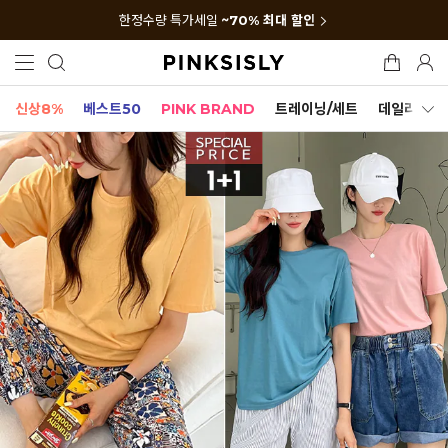
한정수량 특가세일
~70% 최대 할인
신상8%
베스트50
PINK BRAND
트레이닝/세트
데일리세트