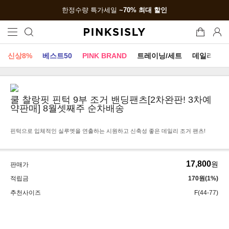
한정수량 특가세일
~70% 최대 할인
신상8%
베스트50
PINK BRAND
트레이닝/세트
데일리세트
쿨 찰랑핏 핀턱 9부 조거 밴딩팬츠[2차완판! 3차예
약판매] 8월셋째주 순차배송
핀턱으로 입체적인 실루엣을 연출하는 시원하고 신축성 좋은 데일리 조거 팬츠!
17,800
원
판매가
적립금
170원(1%)
추천사이즈
F(44-77)