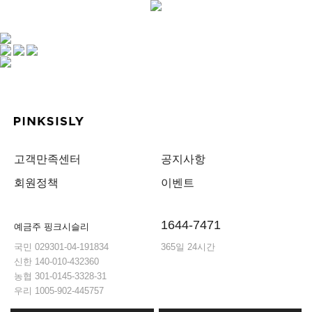
고객만족센터
공지사항
회원정책
이벤트
1644-7471
예금주 핑크시슬리
국민 029301-04-191834
365일 24시간
신한 140-010-432360
농협 301-0145-3328-31
우리 1005-902-445757