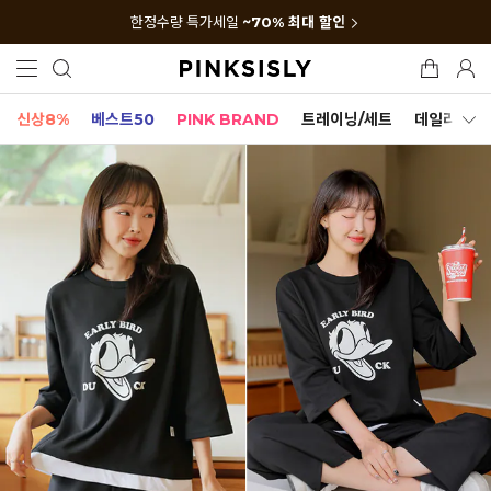
한정수량 특가세일
~70% 최대 할인
신상8%
베스트50
PINK BRAND
트레이닝/세트
데일리세트