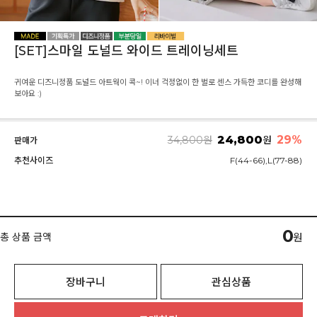
[SET]스마일 도널드 와이드 트레이닝세트
귀여운 디즈니정품 도널드 아트웍이 콕~! 이너 걱정없이 한 벌로 센스 가득한 코디를 완성해
보아요 :)
24,800
29
%
34,800
원
원
판매가
추천사이즈
F(44-66),L(77-88)
0
총 상품 금액
원
장바구니
관심상품