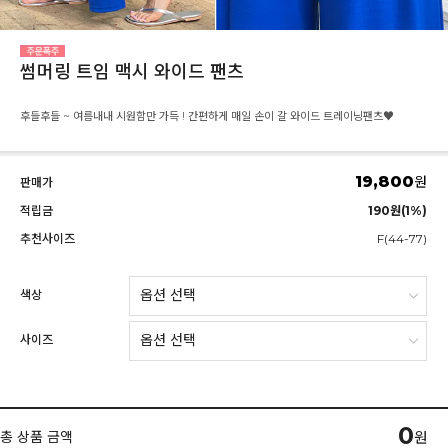
썸머링 트임 맥시 와이드 팬츠
후들후들 ~ 여름내내 시원함만 가득 ! 간편하게 매일 손이 갈 와이드 트레이닝팬츠♥
19,800
원
판매가
적립금
190원(1%)
추천사이즈
F(44-77)
색상
사이즈
0
총 상품 금액
원