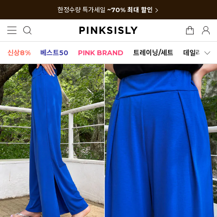
한정수량 특가세일
~70% 최대 할인
신상8%
베스트50
PINK BRAND
트레이닝/세트
데일리세트