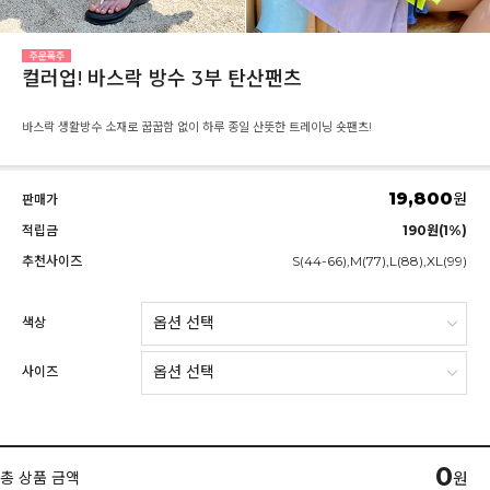
컬러업! 바스락 방수 3부 탄산팬츠
바스락 생활방수 소재로 꿉꿉함 없이 하루 종일 산뜻한 트레이닝 숏팬츠!
19,800
원
판매가
적립금
190원(1%)
추천사이즈
S(44-66),M(77),L(88),XL(99)
색상
사이즈
0
총 상품 금액
원