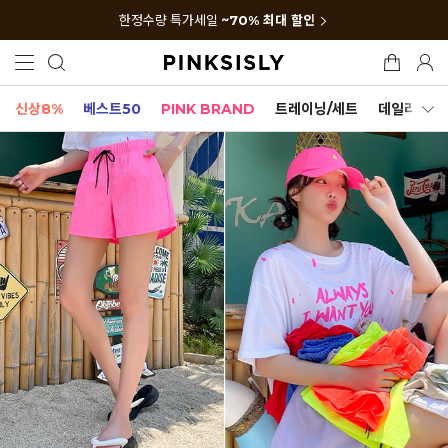
한정수량 특가세일
~70% 최대 할인
신상8%
베스트50
PINK BRAND
트레이닝/세트
데일리세트