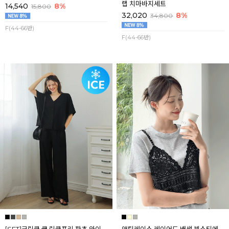
랩 치마바지세트
14,540
8%
15,800
32,020
8%
34,800
F(44-66반)
F(44-66반)