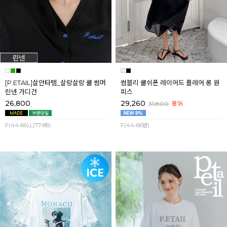
[P.ETAIL]살안타템_살랑살랑 쿨 썸머
썸블리 쿨쉬폰 레이어드 플레어 롱 원
린넨 가디건
피스
26,800
29,260
8%
31,800
F(44-66),L(77-88)
F(44-66반)