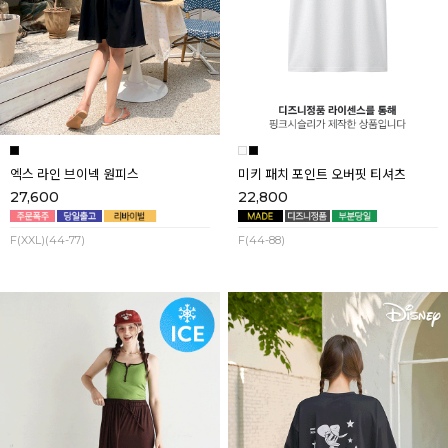
엑스 라인 브이넥 원피스
미키 패치 포인트 오버핏 티셔츠
27,600
22,800
F(XXL)(44-77)
F(44-88)