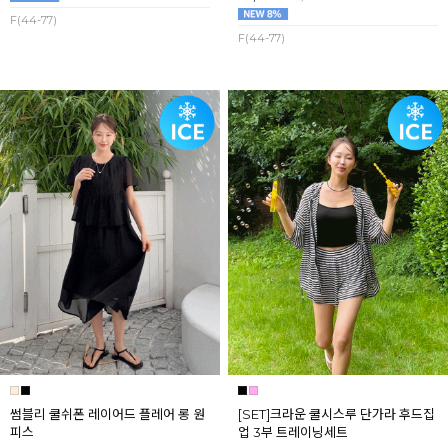
F(44-77)
F(44-77)
썸블리 쿨쉬폰 레이어드 플레어 롱 원
[SET]크라운 쿨시스루 단가라 후드집
피스
업 3부 트레이닝세트