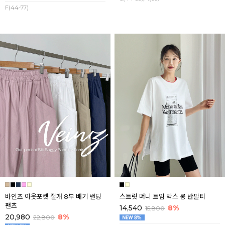
F(44-77)
바인즈 아웃포켓 절개 8부 배기 밴딩
스트릿 머니 트임 박스 롱 반팔티
팬츠
14,540
8%
15,800
20,980
8%
22,800