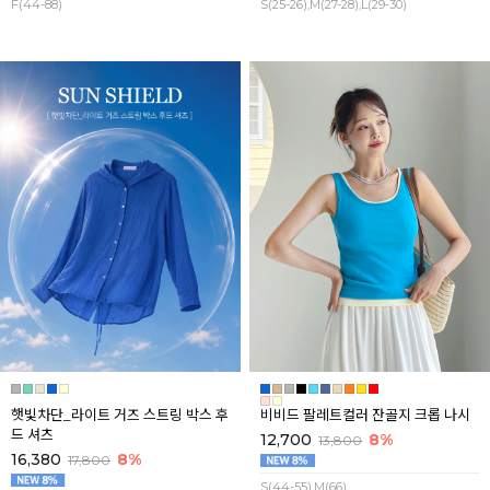
F(44-88)
S(25-26),M(27-28),L(29-30)
햇빛차단_라이트 거즈 스트링 박스 후
비비드 팔레트컬러 잔골지 크롭 나시
드 셔츠
12,700
8%
13,800
16,380
8%
17,800
S(44-55),M(66)