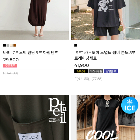
바비 ICE 모찌 밴딩 9부 하렘팬츠
[SET]카우보이 도널드 썸머 분또 5부
트레이닝세트
29,800
41,900
F(44-99)
F(44-66),L(77-88)